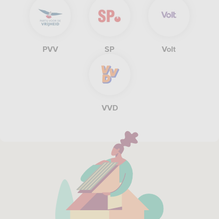
PVV
SP
Volt
VVD