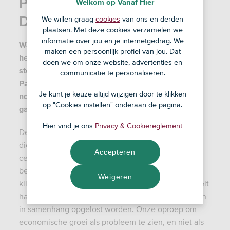
Partijpagina Partij voor de
Welkom op Vanaf Hier
Dieren
We willen graag
cookies
van ons en derden
plaatsen. Met deze cookies verzamelen we
informatie over jou en je internetgedrag. We
Waar staat de Partij voor de Dieren voor? En hoe
maken een persoonlijk profiel van jou. Dat
heeft de partij gereageerd op onze duurzame
doen we om onze website, advertenties en
stellingen? Je leest het hieronder. Zo weet jij of de
communicatie te personaliseren.
Partij voor de Dieren dé partij is waar jij 22
Je kunt je keuze altijd wijzigen door te klikken
november bij de Tweede Kamerverkiezingen op
op "Cookies instellen" onderaan de pagina.
gaat stemmen.
Hier vind je ons
Privacy & Cookiereglement
De Partij voor de Dieren is de eerste politieke partij
die niet de kortetermijnbelangen van de mens
Accepteren
centraal zet, maar de gehele planeet en ál haar
bewoners. De huidige crises op het gebied van
Weigeren
klimaat, voedsel, economie, energie en biodiversiteit
hangen met elkaar samen en kunnen dus ook alleen
in samenhang opgelost worden. Onze oproep om
economische groei als probleem te zien, en niet als