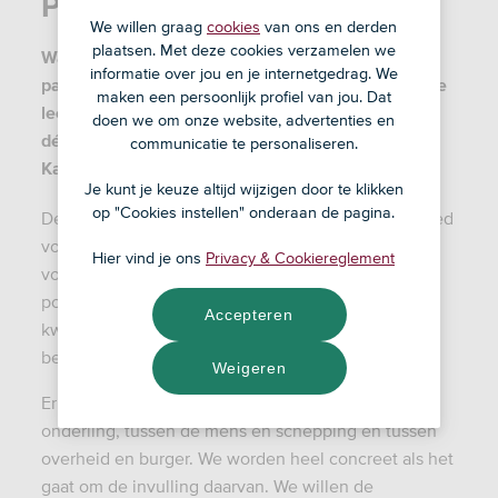
Partijpagina ChristenUnie
We willen graag
cookies
van ons en derden
plaatsen. Met deze cookies verzamelen we
Waar staat de ChristenUnie voor? En hoe heeft de
informatie over jou en je internetgedrag. We
partij gereageerd op onze duurzame stellingen? Je
maken een persoonlijk profiel van jou. Dat
leest het hieronder. Zo weet jij of de ChristenUnie
doen we om onze website, advertenties en
dé partij is waar jij 22 november bij de Tweede
communicatie te personaliseren.
Kamerverkiezingen op gaat stemmen.
Je kunt je keuze altijd wijzigen door te klikken
op "Cookies instellen" onderaan de pagina.
De tien leefregels die God aan Zijn volk gaf zijn goed
voor alle mensen. De ChristenUnie wil dit praktisch
Hier vind je ons
Privacy & Cookiereglement
vormgeven. Zo vertaalt de ChristenUnie geloof in
politiek. Daarom wil de partij opkomen voor de
Accepteren
kwetsbaren in de samenleving en voor de
bescherming van het leven.
Weigeren
Er is nieuwe verbondenheid nodig tussen mensen
onderling, tussen de mens en schepping en tussen
overheid en burger. We worden heel concreet als het
gaat om de invulling daarvan. We willen de