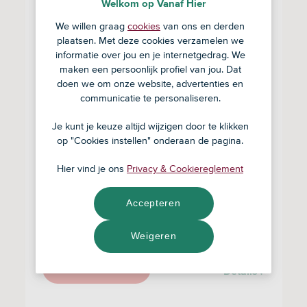
Welkom op Vanaf Hier
We willen graag
cookies
van ons en derden
plaatsen. Met deze cookies verzamelen we
informatie over jou en je internetgedrag. We
maken een persoonlijk profiel van jou. Dat
doen we om onze website, advertenties en
communicatie te personaliseren.
Je kunt je keuze altijd wijzigen door te klikken
Brute Bonen
op "Cookies instellen" onderaan de pagina.
Direct Trade
Hier vind je ons
Privacy & Cookiereglement
Klimaatpositief
Boslandbouw
Accepteren
Koffiebonen
Composteerbare verpakking
Weigeren
Naar de website
Details