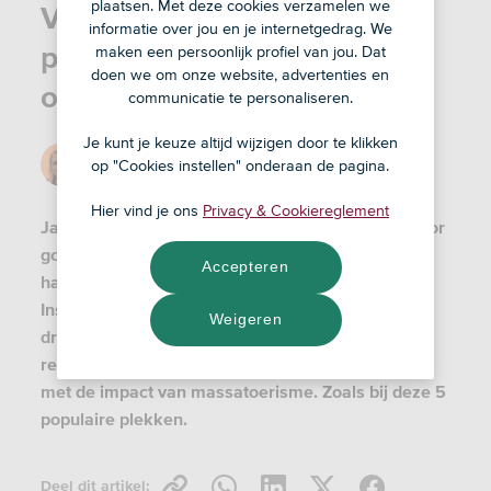
plaatsen. Met deze cookies verzamelen we
Vakantieplannen? Deze
informatie over jou en je internetgedrag. We
plekken kun je beter
maken een persoonlijk profiel van jou. Dat
doen we om onze website, advertenties en
overslaan
communicatie te personaliseren.
Je kunt je keuze altijd wijzigen door te klikken
Door
Pien
op "Cookies instellen" onderaan de pagina.
8 jun '23
Hier vind je ons
Privacy & Cookiereglement
Jaar in jaar uit groeit het toerisme wereldwijd. Door
goedkope vliegtickets lijkt de hele wereld binnen
Accepteren
handbereik te liggen, en prachtige kiekjes op
Instagram doen onze bucketlist met
Weigeren
droombestemmingen groeien. Maar hoe meer we
reizen, hoe meer deze bestemmingen worstelen
met de impact van massatoerisme. Zoals bij deze 5
populaire plekken.
Deel dit artikel: