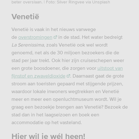
beter overslaan. | Foto: Silver Ringvee via Unsplash
Venetië
Venetië is vaak in het nieuws vanwege
de
overstromingen
in de stad. Het water bedreigt
La Serenissima
, zoals Venetië ook wel wordt
genoemd, net als de 30 miljoen bezoekers die de
stad per jaar trekt. Ook hier zijn cruiseschepen weer
een grote boosdoener, die zorgen voor
uitstoot van
fijnstof en zwaveldioxide
. Daarnaast gaat de grote
stroom aan toeristen gepaard met stijgende prijzen,
waardoor lokale inwoners wegtrekken en Venetië
meer en meer een openluchtmuseum wordt. Wil je
graag een bezoekje brengen aan Venetië? Bezoek de
stad dan in het laagseizoen en boek een
accommodatie op het vasteland.
Hier wil je wél heen!