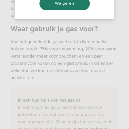
remmen, omdat de Groningse gaskraan dicht moet
Weigeren
blijven en omdat de gasvoorraad sowieso ooit op
raakt.
Waar gebruik je gas voor?
Van het gemiddelde gasverbruik in Nederlandse
huizen is zo’n 75% voor verwarming, 20% voor warm
water (onder meer voor douchen) en een paar
procent voor koken op een gasfornuis. In dit artikel
belichten we kort de alternatieven voor deze 3
activiteiten.
In een huurhuis van het gas af
In een huurhuis ga je niet zelf aan een CV-
ketel sleutelen, dat doet de huurbaas of de
woningcorporatie. Maar er zijn toch een aantal
zaken die je kunt doen om
je gasrekening te