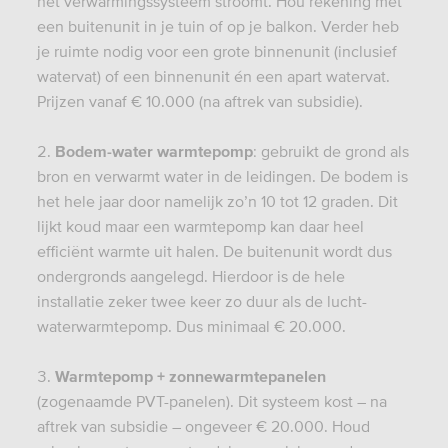
het verwarmingssysteem stroomt. Hou rekening met
een buitenunit in je tuin of op je balkon. Verder heb
je ruimte nodig voor een grote binnenunit (inclusief
watervat) of een binnenunit én een apart watervat.
Prijzen vanaf € 10.000 (na aftrek van subsidie).
Bodem-water warmtepomp
: gebruikt de grond als
bron en verwarmt water in de leidingen. De bodem is
het hele jaar door namelijk zo’n 10 tot 12 graden. Dit
lijkt koud maar een warmtepomp kan daar heel
efficiënt warmte uit halen. De buitenunit wordt dus
ondergronds aangelegd. Hierdoor is de hele
installatie zeker twee keer zo duur als de lucht-
waterwarmtepomp. Dus minimaal € 20.000.
Warmtepomp + zonnewarmtepanelen
(zogenaamde PVT-panelen). Dit systeem kost – na
aftrek van subsidie – ongeveer € 20.000. Houd