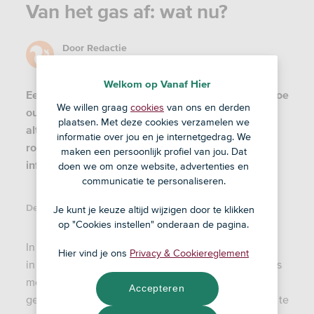
Van het gas af: wat nu?
Door
Redactie
20 jul '26
Welkom op Vanaf Hier
Een cv-ketel gaat gemiddeld 12 tot 15 jaar mee. Hoe
We willen graag
cookies
van ons en derden
oud is die van jou? Wat zijn elektrische
plaatsen. Met deze cookies verzamelen we
alternatieven voor dit apparaat? We maken een
informatie over jou en je internetgedrag. We
rondje langs de verschillende warmtepompen,
maken een persoonlijk profiel van jou. Dat
infraroodpanelen én elektrische fornuizen.
doen we om onze website, advertenties en
communicatie te personaliseren.
Deel dit artikel:
Je kunt je keuze altijd wijzigen door te klikken
op "Cookies instellen" onderaan de pagina.
In het Klimaatplan van de overheid kun je lezen dat
Hier vind je ons
Privacy & Cookiereglement
in 2050 alle woningen (7 miljoen zijn het er) gasloos
moeten zijn. De redenen heb je vast wel eens
Accepteren
gehoord. Om de klimaatopwarming van de aarde af te