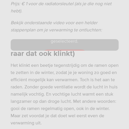
Prijs: € 1 voor de radiatorsleutel (als je die nog niet
hebt).
Bekijk onderstaande video voor een helder
De video is niet beschikbaar omdat je niet
stappenplan om je verwarming te ontluchten:
de juiste cookies daarvoor hebt
geselecteerd.
8. Ventileer voldoende (hoe
raar dat ook klinkt)
Reset cookies
Het klinkt een beetje tegenstrijdig om de ramen open
te zetten in de winter, zodat je je woning zo goed en
efficiënt mogelijk kan verwarmen. Toch is het aan te
raden. Zonder goede ventilatie wordt de lucht in huis
namelijk vochtig. En vochtige lucht warmt een stuk
langzamer op dan droge lucht. Met andere woorden:
gooi de ramen regelmatig open, ook in de winter.
Maar zet voordat je dat doet wel eerst even de
verwarming uit.