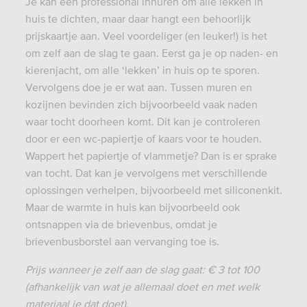
Je kan een professional inhuren om alle lekken in
huis te dichten, maar daar hangt een behoorlijk
prijskaartje aan. Veel voordeliger (en leuker!) is het
om zelf aan de slag te gaan. Eerst ga je op naden- en
kierenjacht, om alle ‘lekken’ in huis op te sporen.
Vervolgens doe je er wat aan. Tussen muren en
kozijnen bevinden zich bijvoorbeeld vaak naden
waar tocht doorheen komt. Dit kan je controleren
door er een wc-papiertje of kaars voor te houden.
Wappert het papiertje of vlammetje? Dan is er sprake
van tocht. Dat kan je vervolgens met verschillende
oplossingen verhelpen, bijvoorbeeld met siliconenkit.
Maar de warmte in huis kan bijvoorbeeld ook
ontsnappen via de brievenbus, omdat je
brievenbusborstel aan vervanging toe is.
Prijs wanneer je zelf aan de slag gaat: € 3 tot 100
(afhankelijk van wat je allemaal doet en met welk
materiaal je dat doet).