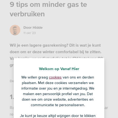
9 tips om minder gas te
verbruiken
Door
Hidde
11 okt '23
Wil je een lagere gasrekening? Dit is wat je kunt
doen om er deze winter comfortabel bij te zitten.
Van kozijn- en radiatorfolie tot je CV-ketel van 80
graden naar 60 graden zetten.
Welkom op Vanaf Hier
We willen graag
cookies
van ons en derden
Deel dit artikel:
plaatsen. Met deze cookies verzamelen we
informatie over jou en je internetgedrag. We
maken een persoonlijk profiel van jou. Dat
1. Geef je radiator wat liefde
doen we om onze website, advertenties en
communicatie te personaliseren.
Radiatoren verwarmen alle kanten op: naar links, naar
rechts, naar voren en naar achteren. En dat kan
Je kunt je keuze altijd wijzigen door te klikken