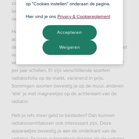
zonde zijn. Als een radiator aan een buitenmuur
op "Cookies instellen" onderaan de pagina.
bevestigd is, ontsnapt er namelijk veel warmte. Met
Hier vind je ons
Privacy & Cookiereglement
radiatorfolie kan je dat probleem aanpakken.
Hoe het werkt? Je bevestigt de folie aan de
Accepteren
achterkant van de radiator, zodat het voortaan (een
deel van) de warmte weerkaatst, naar binnen toe. Het
Weigeren
resultaat is dat je radiatoren een stuk efficiënter
verwarmen. Per vierkante meter kan dit zomaar € 12
per jaar schelen. Er zijn verschillende soorten
radiatorfolie op de markt, variërend in prijs.
Sommigen soorten bevestig je op de muur, anderen
‘klik’ je met magneetjes op de achterkant van de
radiator.
Heb je iets meer geld te besteden? Dan kunnen
radiatorventilatoren ook interessant zijn. Deze
apparaatjes bevestig je aan de onderkant van de
radiator. Ze gaan automatisch draaien als de radiator