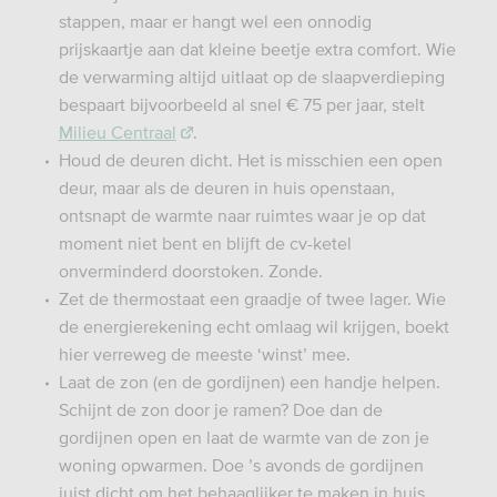
stappen, maar er hangt wel een onnodig
prijskaartje aan dat kleine beetje extra comfort. Wie
de verwarming altijd uitlaat op de slaapverdieping
bespaart bijvoorbeeld al snel € 75 per jaar, stelt
Milieu Centraal
.
Houd de deuren dicht. Het is misschien een open
deur, maar als de deuren in huis openstaan,
ontsnapt de warmte naar ruimtes waar je op dat
moment niet bent en blijft de cv-ketel
onverminderd doorstoken. Zonde.
Zet de thermostaat een graadje of twee lager. Wie
de energierekening echt omlaag wil krijgen, boekt
hier verreweg de meeste ‘winst’ mee.
Laat de zon (en de gordijnen) een handje helpen.
Schijnt de zon door je ramen? Doe dan de
gordijnen open en laat de warmte van de zon je
woning opwarmen. Doe ’s avonds de gordijnen
juist dicht om het behaaglijker te maken in huis.