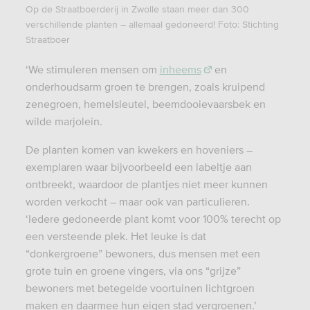
Op de Straatboerderij in Zwolle staan meer dan 300
verschillende planten – allemaal gedoneerd! Foto: Stichting
Straatboer
‘We stimuleren mensen om
inheems
en
onderhoudsarm groen te brengen, zoals kruipend
zenegroen, hemelsleutel, beemdooievaarsbek en
wilde marjolein.
De planten komen van kwekers en hoveniers –
exemplaren waar bijvoorbeeld een labeltje aan
ontbreekt, waardoor de plantjes niet meer kunnen
worden verkocht – maar ook van particulieren.
‘Iedere gedoneerde plant komt voor 100% terecht op
een versteende plek. Het leuke is dat
“donkergroene” bewoners, dus mensen met een
grote tuin en groene vingers, via ons “grijze”
bewoners met betegelde voortuinen lichtgroen
maken en daarmee hun eigen stad vergroenen.’