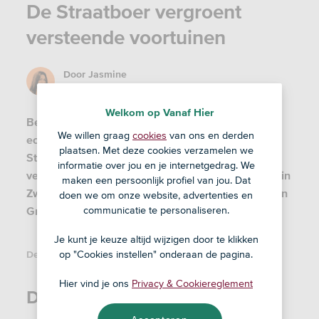
De Straatboer vergroent
versteende voortuinen
Door
Jasmine
20 mrt '25
Welkom op Vanaf Hier
Betegelde tuinen zijn een doorn in het oog van
We willen graag
cookies
van ons en derden
ecoloog Christiaan Kuipers. Met Stichting
plaatsen. Met deze cookies verzamelen we
Straatboer vergroent hij samen met bewoners
informatie over jou en je internetgedrag. We
versteende voortuinen van sociale huurwoningen in
maken een persoonlijk profiel van jou. Dat
Zwolle. De straatboeren zijn inmiddels ook actief in
doen we om onze website, advertenties en
Groningen, Deventer, Utrecht, Huizen en Hattem.
communicatie te personaliseren.
Je kunt je keuze altijd wijzigen door te klikken
op "Cookies instellen" onderaan de pagina.
Deel dit artikel:
Hier vind je ons
Privacy & Cookiereglement
De stad vergroenen