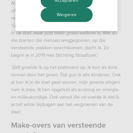
Accepteren
Als hij door zijn stad fietste, zag Christiaan twee
uitersten: versteende tuinen (‘begrafenistuinen’) en
Weigeren
regelmatig afgedankte planten langs de weg.
‘Gezonde planten gooi je toch niet weg? Zeker niet
in de stad, waar juist méér groen welkom is. Wat als
die planten die mensen weggegooien, op die
versteende plekken terechtkomen, dacht ik. Zo
begon ik in 2019 met Stichting Straatboer.’
‘Zelf groeide ik op het platteland op, ik kon als kind
rennen door het groen. Dat gun ik alle kinderen. Ook
al ben ik in de stad gaan wonen, mijn groene vingers
nam ik mee. Ik ben opgeleid als ecoloog en energie-
en milieukundige. Ook vanuit die rol voelde ik dat ik
actief wilde bijdragen aan het vergroenen van de
stad.’
Make-overs van versteende