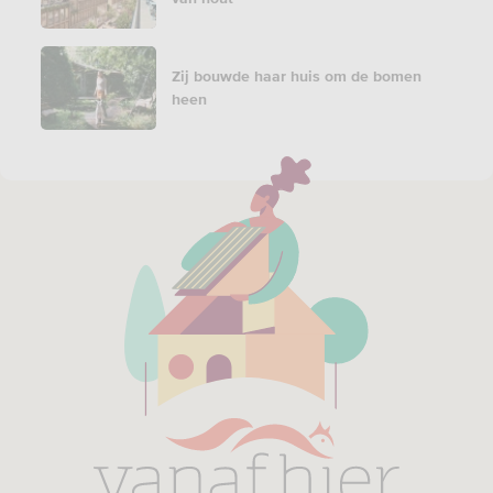
Zij bouwde haar huis om de bomen
heen