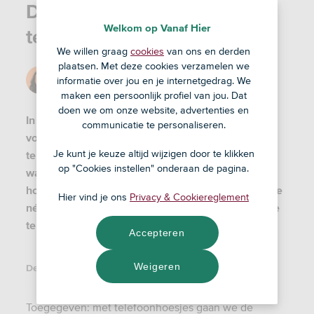
Dit zijn duurzame
Welkom op Vanaf Hier
telefoonhoesjes
We willen graag
cookies
van ons en derden
plaatsen. Met deze cookies verzamelen we
Door
Jessie
informatie over jou en je internetgedrag. We
29 mrt '24
maken een persoonlijk profiel van jou. Dat
doen we om onze website, advertenties en
In een sector waar innovatie, technologie én stijl
communicatie te personaliseren.
voorop staat, zou je denken dat een duurzaam
Je kunt je keuze altijd wijzigen door te klikken
telefoonhoesje de standaard is. Niets is minder
op "Cookies instellen" onderaan de pagina.
waar. Gelukkig zijn er genoeg toffe duurzame
hoesjes beschikbaar die jouw telefoon én de aarde
Hier vind je ons
Privacy & Cookiereglement
nét iets beter beschermen. En hoe langer je met je
telefoon doet, hoe beter. Dus: use protection!
Accepteren
Weigeren
Deel dit artikel:
Toegegeven: met telefoonhoesjes gaan we de