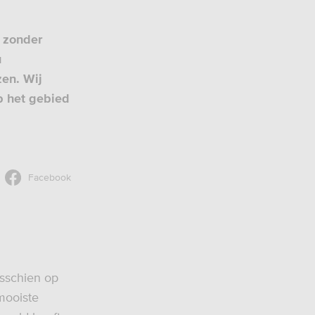
l zonder
u
en. Wij
p het gebied
Facebook
isschien op
mooiste