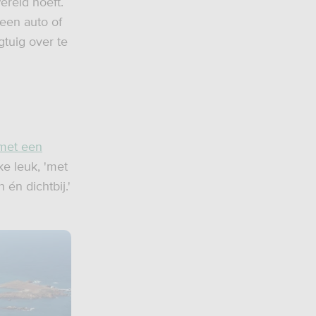
reld hoeft.
een auto of
gtuig over te
met een
ke leuk, 'met
 én dichtbij.'