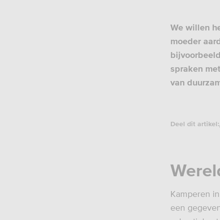
We willen he
moeder aard
bijvoorbeel
spraken met 
van duurzam
Deel dit artikel:
Werel
Kamperen in 
een gegeven 