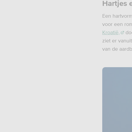
Hartjes e
Een hartvorm
voor een rom
Kroatië,
doe
ziet er vanui
van de aardb