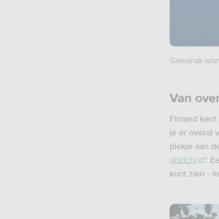
Galesjnak Isla
Van over
Finland kent
je er overal 
plekje aan d
uitzicht
.' 
kunt zien - 