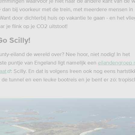
emmingen waarvoor je niet naar de andere kant van de we
e dan bij voorkeur met de trein, met meerdere mensen in 
ant door dichterbij huis op vakantie te gaan - en het vlie
ar je flink op je CO2 uitstoot!
Go Scilly!
nty-eiland de wereld over? Nee hoor, niet nodig! In het
kste puntje van Engeland ligt namelijk een
eilandengroep 
aat
: Scilly. En dat is volgens Ireen ook nog eens hartstik
 de tunnel en een leuke bootreis en je bent er zo: tropisch