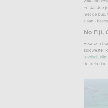
vakantiebest
En dat doe j
met de bus. W
slaan - bespa
No Fiji, 
Voor een bou
zuidwestelij
tropisch klim
de trein door