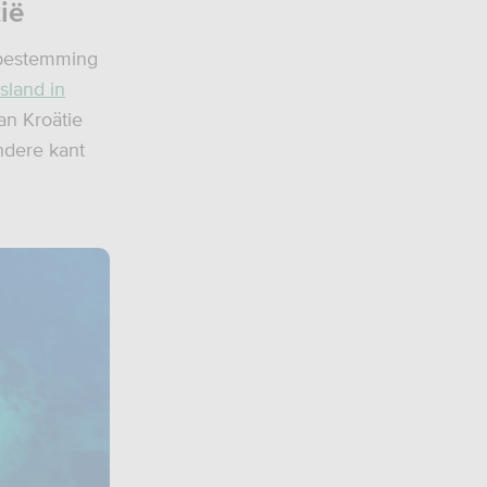
ië
e bestemming
sland in
an Kroätie
andere kant