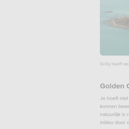
Scilly heeft e
Golden G
Je hoeft nie
kunnen bewo
natuurlijk i
milieu door d