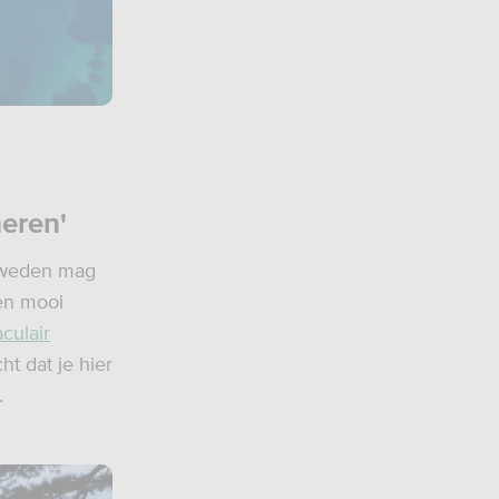
meren'
 Zweden mag
een mooi
culair
ht dat je hier
.