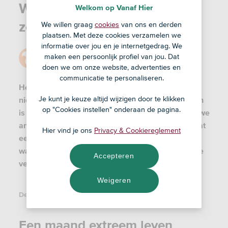
Waarom je niet een maand
Welkom op Vanaf Hier
zero waste moet gaan
We willen graag
cookies
van ons en derden
plaatsen. Met deze cookies verzamelen we
informatie over jou en je internetgedrag. We
Door
Redactie
maken een persoonlijk profiel van jou. Dat
14 jan '21
doen we om onze website, advertenties en
communicatie te personaliseren.
Het klinkt misschien een beetje gek: "Waarom je
Je kunt je keuze altijd wijzigen door te klikken
niet een maand zero waste moet gaan". Maar toch
op "Cookies instellen" onderaan de pagina.
is het een oproep die we graag doen. Niet omdat we
anti-zero waste zijn, integendeel zelfs. Maar omdat
Hier vind je ons
Privacy & Cookiereglement
een challenge van een week of maand
waarschijnlijk niet the way to go is voor langdurige
Accepteren
verandering.
Weigeren
Deel dit artikel:
Een maand extreem leven