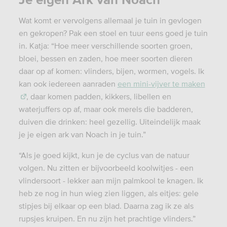
Wat komt er vervolgens allemaal je tuin in gevlogen
en gekropen? Pak een stoel en tuur eens goed je tuin
in. Katja: “Hoe meer verschillende soorten groen,
bloei, bessen en zaden, hoe meer soorten dieren
daar op af komen: vlinders, bijen, wormen, vogels. Ik
kan ook iedereen aanraden
een mini-vijver te maken
, daar komen padden, kikkers, libellen en
waterjuffers op af, maar ook merels die badderen,
duiven die drinken: heel gezellig. Uiteindelijk maak
je je eigen ark van Noach in je tuin.”
“Als je goed kijkt, kun je de cyclus van de natuur
volgen. Nu zitten er bijvoorbeeld koolwitjes - een
vlindersoort - lekker aan mijn palmkool te knagen. Ik
heb ze nog in hun wieg zien liggen, als eitjes: gele
stipjes bij elkaar op een blad. Daarna zag ik ze als
rupsjes kruipen. En nu zijn het prachtige vlinders.”