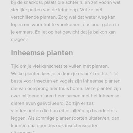
bij de snackbar, plaats die achterin, en zet voorin wat
sierlijke potten van de kringloop. Vul ze met
verschillende planten. Zorg wel dat water weg kan
lopen om wortelrot te voorkomen, dus boor gaten in
je emmers. En let op het gewicht dat je balkon kan
dragen.”
Inheemse planten
Tijd om je vlekkenschets te vullen met planten.
Welke planten kies je en kom je eraan? Loethe: “Het
beste voor insecten en vogels zijn inheemse planten
die van oorsprong hier thuis horen. Deze planten zijn
over miljoenen jaren heen samen met het inheemse
dierenleven geëvolueerd. Zo zijn er zes
vlindersoorten die hun eitjes alléén op brandnetels
leggen. Als sommige plantensoorten uitsterven, dan
kunnen daardoor dus ook insectensoorten
uitsterven.”