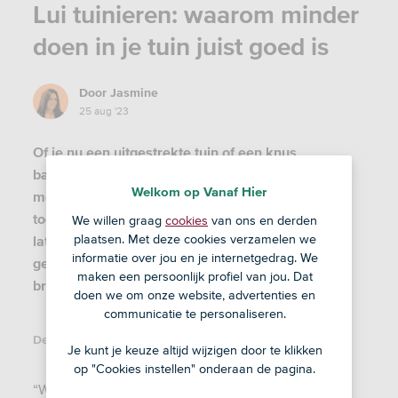
Lui tuinieren: waarom minder
doen in je tuin juist goed is
Door
Jasmine
25 aug '23
Of je nu een uitgestrekte tuin of een knus
balkonnetje hebt: met lui tuinieren creëer je
Welkom op Vanaf Hier
moeiteloos je eigen natuurgebiedje. Klinkt goed
toch? Achterover leunen en de natuur het werk
We willen graag
cookies
van ons en derden
plaatsen. Met deze cookies verzamelen we
laten doen. Zo heb jij meer tijd om van je tuin te
informatie over jou en je internetgedrag. We
genieten én krijgt de biodiversiteit ter plekke een
maken een persoonlijk profiel van jou. Dat
broodnodige boost.
doen we om onze website, advertenties en
communicatie te personaliseren.
Deel dit artikel:
Je kunt je keuze altijd wijzigen door te klikken
op "Cookies instellen" onderaan de pagina.
“We gaan allemaal kamperen in de natuur, terwijl je