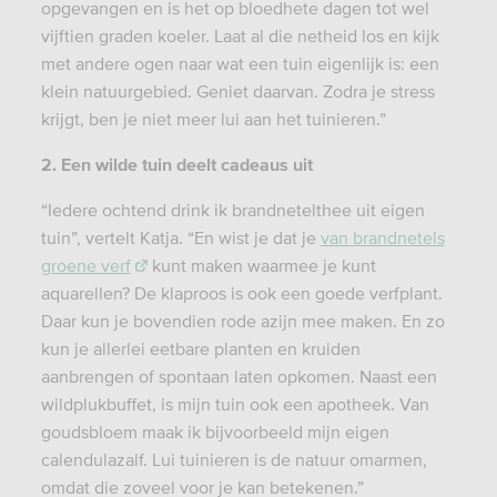
opgevangen en is het op bloedhete dagen tot wel
vijftien graden koeler. Laat al die netheid los en kijk
met andere ogen naar wat een tuin eigenlijk is: een
klein natuurgebied. Geniet daarvan. Zodra je stress
krijgt, ben je niet meer lui aan het tuinieren.”
2. Een wilde tuin deelt cadeaus uit
“Iedere ochtend drink ik brandnetelthee uit eigen
tuin”, vertelt Katja. “En wist je dat je
van brandnetels
groene verf
kunt maken waarmee je kunt
aquarellen? De klaproos is ook een goede verfplant.
Daar kun je bovendien rode azijn mee maken. En zo
kun je allerlei eetbare planten en kruiden
aanbrengen of spontaan laten opkomen. Naast een
wildplukbuffet, is mijn tuin ook een apotheek. Van
goudsbloem maak ik bijvoorbeeld mijn eigen
calendulazalf. Lui tuinieren is de natuur omarmen,
omdat die zoveel voor je kan betekenen.”