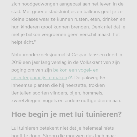
zich noodgedwongen aangepast aan het leven in de
stad. Met groene stadstuintjes en balkons geef je ze
kleine oases waar ze kunnen rusten, eten, drinken en
hun kinderen groot kunnen brengen. Denk niet dat je
met je balkon vergroenen geen verschil maakt: het
helpt écht.”
Natuuronderzoeksjournalist Caspar Janssen deed in
2019 een jaar lang verslag in de Volkskrant van zijn
poging om van zijn
balkon een vogel- en
insectenparadijs te maken
. De pakweg 65
inheemse planten die hij neerzette, trokken
tientallen soorten vlinders, bijen, hommels,
zweefvliegen, vogels en andere nuttige dieren aan.
Hoe begin je met lui tuinieren?
Lui tuinieren betekent niet dat je helemaal níets
hoeft te doen. Stroop die mouwen dus toch maar