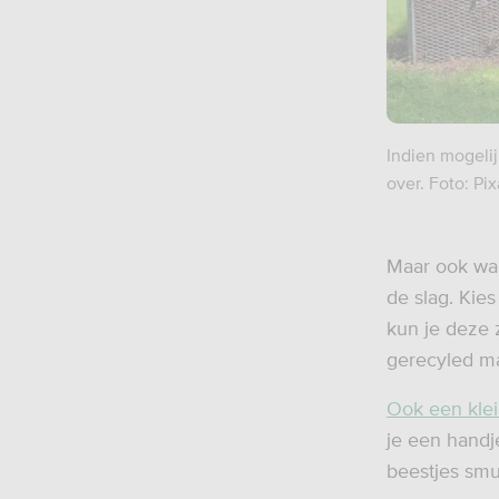
Indien mogeli
over. Foto: Pi
Maar ook wan
de slag. Kie
kun je deze 
gerecyled ma
Ook een klei
je een hand
beestjes smu