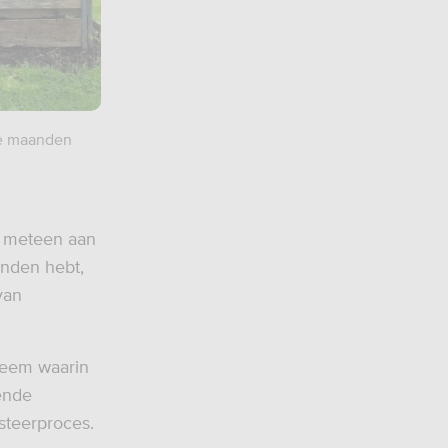
ee maanden
e meteen aan
anden hebt,
van
teem waarin
ende
steerproces.