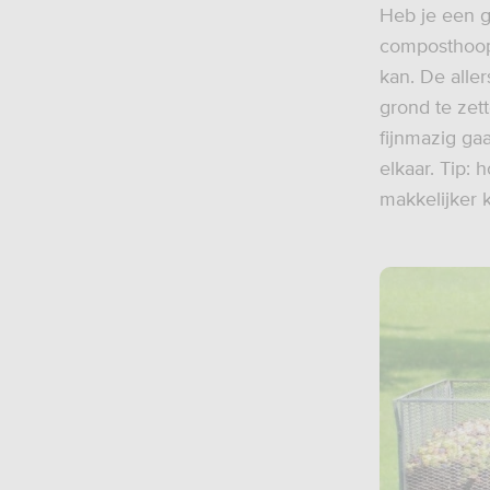
Heb je een g
composthoop w
kan. De alle
grond te zet
fijnmazig g
elkaar. Tip:
makkelijker