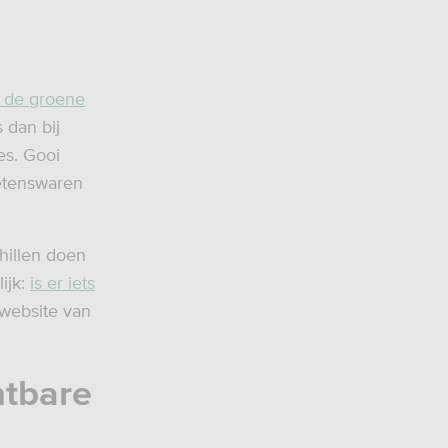
in de groene
 dan bij
es. Gooi
 etenswaren
hillen doen
ijk:
is er iets
 website van
htbare