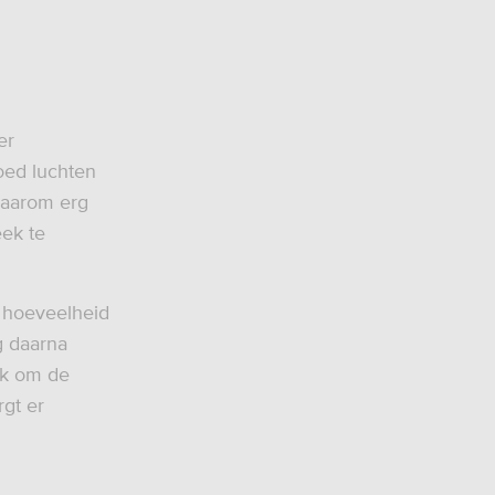
er
oed luchten
daarom erg
eek te
e hoeveelheid
g daarna
ook om de
gt er