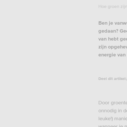
Hoe groen zijn
Ben je vanwe
gedaan? Gee
van hebt ge
zijn opgehe
energie van 
Deel dit artikel:
Door groente-
onnodig in d
leuke!) mani
wanneer je 