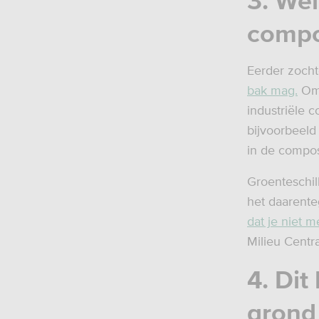
3. Wel
compo
Eerder zocht
bak mag.
Omd
industriële c
bijvoorbeeld
in de compos
Groenteschil
het daarente
dat je niet m
Milieu Centr
4. Dit
grond