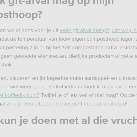
k gft-afval mag op mijn
sthoop?
en we al eens voor je uit
welk gft-afval niet (of juist wel) 
at de temperatuur van jouw eigen composthoop lager is
ompostering zijn er bij het zelf composteren extra restricti
 geen gekookte etensresten, dierlijke producten of vette
tbak.
len, bladeren en (in beperkte mate) aardappel- en citrussc
gen wel weer goed. En koffiedik natuurlijk, maar even eerl
et koffiedik kunt?
Twijfel je of iets wel of niet mag? Op de
aal
vind je een uitgebreid overzicht met extra uitleg.
 kun je doen met al die vruc