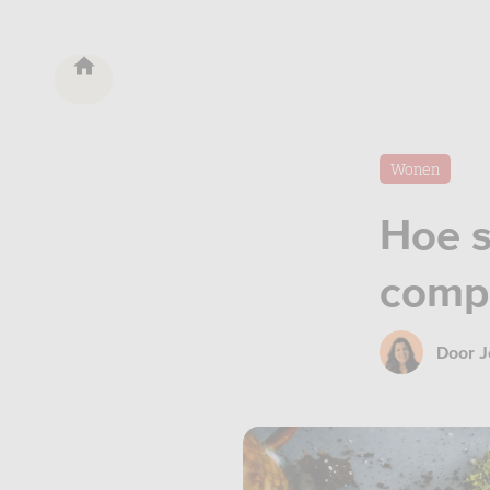
Wonen
Hoe s
comp
Door
J