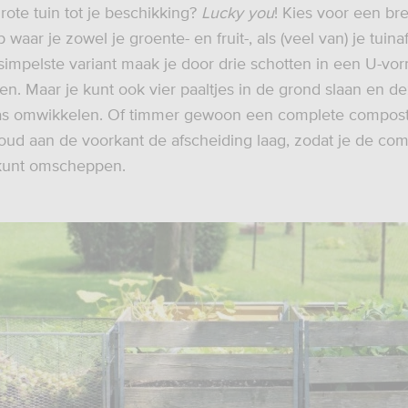
rote tuin tot je beschikking?
Lucky you
! Kies voor een br
aar je zowel je groente- en fruit-, als (veel van) je tuinaf
rsimpelste variant maak je door drie schotten in een U-vo
ten. Maar je kunt ook vier paaltjes in de grond slaan en d
aas omwikkelen. Of timmer gewoon een complete compost
 houd aan de voorkant de afscheiding laag, zodat je de com
 kunt omscheppen.