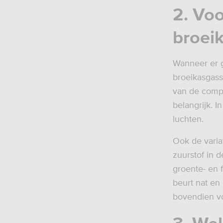
2. Vo
broei
Wanneer er g
broeikasgass
van de comp
belangrijk. 
luchten.
Ook de varia
zuurstof in 
groente- en f
beurt nat en
bovendien voo