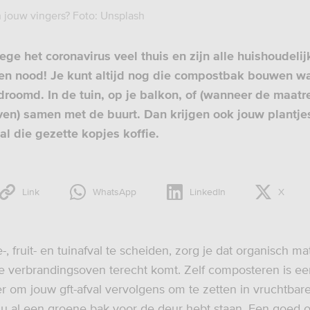
 jouw vingers? Foto: Unsplash
ge het coronavirus veel thuis en zijn alle huishoudelij
n nood! Je kunt altijd nog die compostbak bouwen waa
droomd. In de tuin, op je balkon, of (wanneer de maat
ven) samen met de buurt. Dan krijgen ook jouw plantje
al die gezette kopjes koffie.
Link
WhatsApp
LinkedIn
X
, fruit- en tuinafval te scheiden, zorg je dat organisch mat
e verbrandingsoven terecht komt. Zelf composteren is ee
er om jouw gft-afval vervolgens om te zetten in vruchtbar
nu al een groene bak voor de deur hebt staan. Een goe