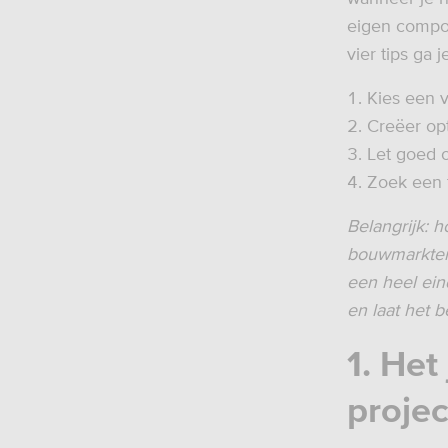
eigen compos
vier tips ga j
Kies een v
Creëer op
Let goed o
Zoek een 
Belangrijk: 
bouwmarkten.
een heel ein
en laat het b
1. He
projec