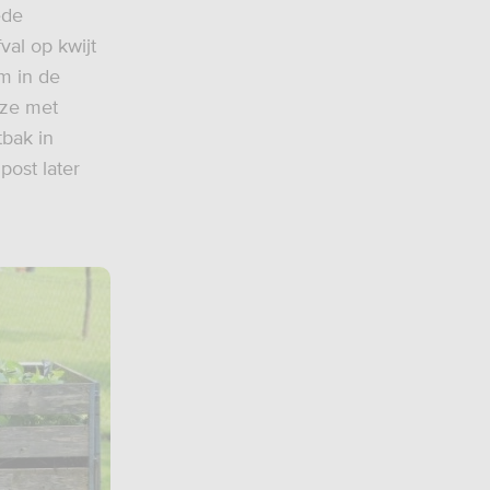
ede
val op kwijt
rm in de
eze met
bak in
post later