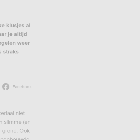
ke klusjes al
r je altijd
regelen weer
s straks
Facebook
eriaal niet
n slimme (en
e grond. Ook
d opgebouwde