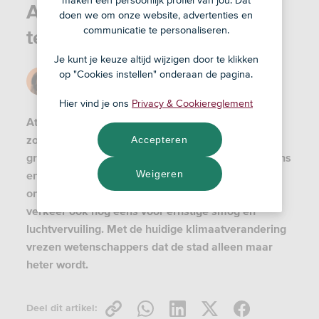
maken een persoonlijk profiel van jou. Dat
Athene legt mini-parken aan
doen we om onze website, advertenties en
communicatie te personaliseren.
tegen hittestress
Je kunt je keuze altijd wijzigen door te klikken
op "Cookies instellen" onderaan de pagina.
Door
Maartje
2 apr '21
Hier vind je ons
Privacy & Cookiereglement
Athene is de heetste stad van Europa en in de
zomer stijgt het kwik regelmatig boven de 40
Accepteren
graden. De stad staat vol met betonnen woontorens
Weigeren
en is omringd door bergen die de hitte niet laten
ontsnappen uit de stad. Daarnaast zorgt het vele
verkeer ook nog eens voor ernstige smog en
luchtvervuiling. Met de huidige klimaatverandering
vrezen wetenschappers dat de stad alleen maar
heter wordt.
Deel dit artikel: