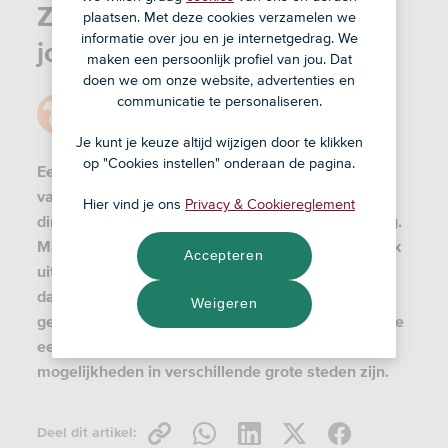
Zo maak je een geveltuin in
plaatsen. Met deze cookies verzamelen we
informatie over jou en je internetgedrag. We
jouw stad
maken een persoonlijk profiel van jou. Dat
doen we om onze website, advertenties en
communicatie te personaliseren.
Door
Redactie
6 sep '23
Je kunt je keuze altijd wijzigen door te klikken
op "Cookies instellen" onderaan de pagina.
Een geveltuin is een strook planten aan de gevel
van je huis. In veel grote steden liggen woningen
Hier vind je ons
Privacy & Cookiereglement
direct aan de stoep, best wel een grijze bedoening.
Maar geveltuintjes zijn in opkomst! Het ziet er leuk
Accepteren
uit en is ook nog eens goed voor het klimaat. En
daarom worden ze ook steeds vaker vanuit de
Weigeren
gemeente gestimuleerd. Hier lees je precies hoe je
een geveltuin aanleggen aanpakt en wat de
mogelijkheden in verschillende grote steden zijn.
Deel dit artikel: