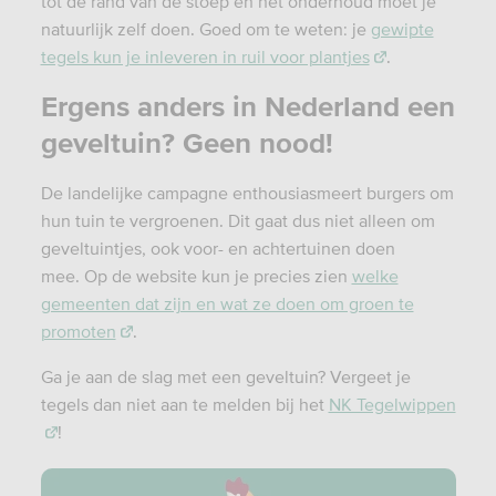
tot de rand van de stoep en het onderhoud moet je
natuurlijk zelf doen. Goed om te weten: je
gewipte
tegels kun je inleveren in ruil voor plantjes
.
Ergens anders in Nederland een
geveltuin? Geen nood!
De landelijke campagne enthousiasmeert burgers om
hun tuin te vergroenen. Dit gaat dus niet alleen om
geveltuintjes, ook voor- en achtertuinen doen
mee. Op de website kun je precies zien
welke
gemeenten dat zijn en wat ze doen om groen te
promoten
.
Ga je aan de slag met een geveltuin? Vergeet je
tegels dan niet aan te melden bij het
NK Tegelwippen
!