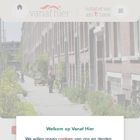
Welkom op Vanaf Hier
Samenleving
We willen graag
cookies
van ons en derden