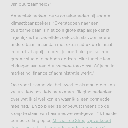
van duurzaamheid?”
Annemiek herkent deze onzekerheden bij andere
klimaatbaanzoekers: “Overstappen naar een
duurzame baan is niet zo’n grote stap als je denkt.
Eigenlijk is het dezelfde zoektocht als voor iedere
andere baan, maar dan met extra nadruk op klimaat
en maatschappij. En nee, je hoeft niet per se een
groene studie te hebben gedaan. Elke functie kan
bijdragen aan een duurzamere toekomst. Of je nu in
marketing, finance of administratie werkt.”
Ook voor Lisanne viel het kwartje: als marketeer kon
ze juist iets positiefs betekenen. “Ik ging nadenken
over wat ik al wél kon en waar ik al een connectie
mee had.” En zo bleek ze onbewust ineens op de
stoep te staan van haar nieuwe werkgever. “Ik haalde
een bestelling op bij
Miisha Eco Shop, zij verkoopt
duurzame, ethisch geproduceerde producten
.