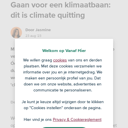
Gaan voor een klimaatbaan:
dit is climate quitting
Door
Jasmine
23 aug '23
Minder vlees eten, op treinvakantie; we kunnen op
Welkom op Vanaf Hier
veel manieren bijdragen aan een gezond klimaat.
We willen graag
cookies
van ons en derden
Óók met het werk dat we doen. Door jouw
plaatsen. Met deze cookies verzamelen we
duurzame ideeën te delen met je huidige
informatie over jou en je internetgedrag. We
werkgever, of - een tikje rigoureuzer - door te
maken een persoonlijk profiel van jou. Dat
doen we om onze website, advertenties en
'climate quitten'.
communicatie te personaliseren.
Je kunt je keuze altijd wijzigen door te klikken
Deel dit artikel:
op "Cookies instellen" onderaan de pagina.
Wereldwijd zeggen steeds meer mensen hun baan
Hier vind je ons
Privacy & Cookiereglement
op omdat hun baas zich te weinig bekommert om het