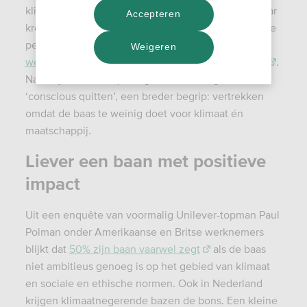
klimaat. Dit fenomeen borrelt al enige jaren op, maar
Accepteren
kreeg begin dit jaar een naam toen het Amerikaanse
persbureau Bloomberg verhalen optekende van
Weigeren
werknemers die 'klimaatontslag' hadden genomen
.
Namelijk: ‘climate quitting’. Er is ook nog zoiets als
‘conscious quitten’, een breder begrip: vertrekken
omdat de baas te weinig doet voor klimaat én
maatschappij.
Liever een baan met positieve
impact
Uit een enquête van voormalig Unilever-topman Paul
Polman onder Amerikaanse en Britse werknemers
blijkt dat
50% zijn baan vaarwel zegt
als de baas
niet ambitieus genoeg is op het gebied van klimaat
en sociale en ethische normen. Ook in Nederland
krijgen klimaatnegerende bazen de bons. Een kleine