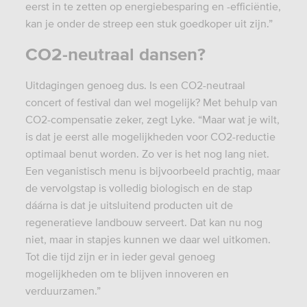
eerst in te zetten op energiebesparing en -efficiëntie,
kan je onder de streep een stuk goedkoper uit zijn.”
CO2-neutraal dansen?
Uitdagingen genoeg dus. Is een CO2-neutraal
concert of festival dan wel mogelijk? Met behulp van
CO2-compensatie zeker, zegt Lyke. “Maar wat je wilt,
is dat je eerst
a
lle mogelijkheden voor CO2-reductie
optimaal benut worden. Zo ver is het nog lang niet.
Een veganistisch menu is bijvoorbeeld prachtig, maar
de vervolgstap is volledig biologisch en de stap
d
áá
rna is dat je uitsluitend producten uit de
regeneratieve landbouw serveert. Dat kan nu nog
niet, maar in stapjes kunnen we daar wel uitkomen.
Tot die tijd zijn er in ieder geval genoeg
mogelijkheden om te blijven innoveren en
verduurzamen.”