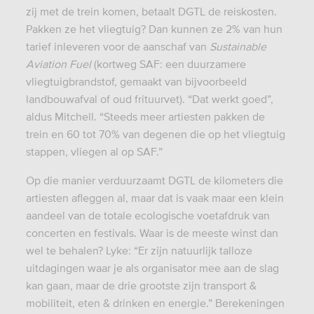
zij met de trein komen, betaalt DGTL de reiskosten.
Pakken ze het vliegtuig? Dan kunnen ze 2% van hun
tarief inleveren voor de aanschaf van
Sustainable
Aviation Fuel
(kortweg SAF: een duurzamere
vliegtuigbrandstof, gemaakt van bijvoorbeeld
landbouwafval of oud frituurvet). “Dat werkt goed”,
aldus Mitchell. “Steeds meer artiesten pakken de
trein en 60 tot 70% van degenen die op het vliegtuig
stappen, vliegen al op SAF.”
Op die manier verduurzaamt DGTL de kilometers die
artiesten afleggen al, maar dat is vaak maar een klein
aandeel van de totale ecologische voetafdruk van
concerten en festivals. Waar is de meeste winst dan
wel te behalen? Lyke: “Er zijn natuurlijk talloze
uitdagingen waar je als organisator mee aan de slag
kan gaan, maar de drie grootste zijn transport &
mobiliteit, eten & drinken en energie.” Berekeningen