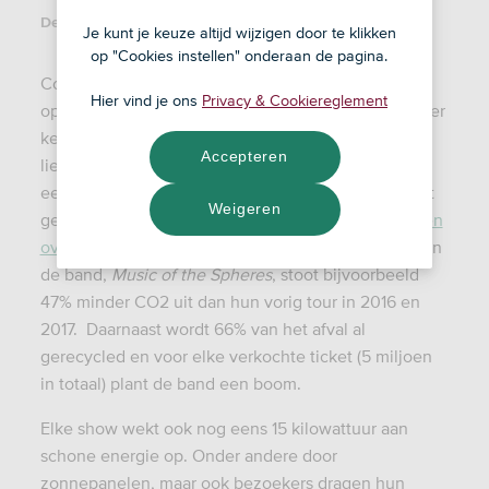
Deel dit artikel:
Je kunt je keuze altijd wijzigen door te klikken
op "Cookies instellen" onderaan de pagina.
Coldplay-fans konden afgelopen juli hun hart
Hier vind je ons
Privacy & Cookiereglement
ophalen, want de Britse rockband trad maar liefst vier
keer op in de Johan Cruyff ArenA. Ook voor
Accepteren
liefhebbers van duurzaamheid was de concertreeks
een interessante. Coldplay doet al jaren veel op het
Weigeren
gebied van duurzaamheid,
rapporteert daar gedegen
over
en maakt mooie stappen. De huidige tour van
de band,
Music of the Spheres
, stoot bijvoorbeeld
47% minder
CO2
uit dan hun vorig tour in 2016 en
2017. Daarnaast wordt 66% van het afval al
gerecycled en voor elke verkochte ticket (5 miljoen
in totaal) plant de band een boom.
Elke show wekt ook nog eens 15 kilowattuur aan
schone energie op. Onder andere door
zonnepanelen, maar ook bezoekers dragen hun