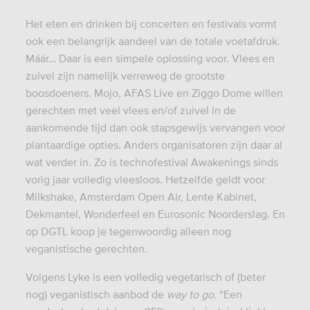
Het eten en drinken bij concerten en festivals vormt
ook een belangrijk aandeel van de totale voetafdruk.
M
áá
r… Daar is een simpele oplossing voor. Vlees en
zuivel zijn namelijk verreweg de grootste
boosdoeners. Mojo, AFAS Live en Ziggo Dome willen
gerechten met veel vlees en/of zuivel in de
aankomende tijd dan ook stapsgewijs vervangen voor
plantaardige opties. Anders organisatoren zijn daar al
wat verder in. Zo is technofestival Awakenings sinds
vorig jaar volledig vleesloos. Hetzelfde geldt voor
Milkshake, Amsterdam Open Air, Lente Kabinet,
Dekmantel, Wonderfeel en Eurosonic Noorderslag. En
op DGTL koop je tegenwoordig alleen nog
veganistische gerechten.
Volgens Lyke is een volledig vegetarisch of (beter
nog) veganistisch aanbod de
way to go.
“Een