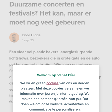
Duurzame concerten en
festivals? Het kan, maar er
moet nog veel gebeuren
Door
Hidde
1 sep '23
Een vloer vol plastic bekers, energieslurpende
lichtshows, bezoekers die in grote getalen de auto
pakken om erbij te zijn… Wie aan concerten en
festivals denkt, denkt misschien niet meteen aan
Welkom op Vanaf Hier
duurzaamheid. Maar gelukkig gebeurt er al veel op
dat gebied. En de potentie voor verdere
We willen graag
cookies
van ons en derden
plaatsen. Met deze cookies verzamelen we
verduurzaming is levensgroot. Dansen we in de
informatie over jou en je internetgedrag. We
toekomst CO2-neutraal op de muziek van onze
maken een persoonlijk profiel van jou. Dat
favoriete artiesten?
doen we om onze website, advertenties en
communicatie te personaliseren.