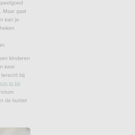
 speelgoed
n. Maar gaat
an kan je
theken
er.
ssen kinderen
én keer
terecht bij
kun je bij
lennium
in de buidel