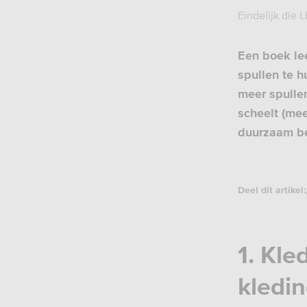
Eindelijk die
Een boek le
spullen te h
meer spullen
scheelt (mee
duurzaam bez
Deel dit artikel:
1. Kle
kledin