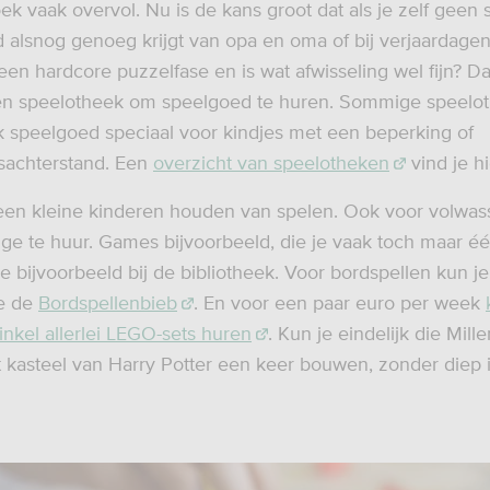
k vaak overvol. Nu is de kans groot dat als je zelf geen
nd alsnog genoeg krijgt van opa en oma of bij verjaardage
een hardcore puzzelfase en is wat afwisseling wel fijn? D
een speelotheek om speelgoed te huren. Sommige speelo
 speelgoed speciaal voor kindjes met een beperking of
sachterstand. Een
overzicht van speelotheken
vind je hi
leen kleine kinderen houden van spelen. Ook voor volwa
dige te huur. Games bijvoorbeeld, die je vaak toch maar é
je bijvoorbeeld bij de bibliotheek. Voor bordspellen kun je 
e de
Bordspellenbieb
. En voor een paar euro per week
kel allerlei LEGO-sets huren
. Kun je eindelijk die Mil
t kasteel van Harry Potter een keer bouwen, zonder diep 