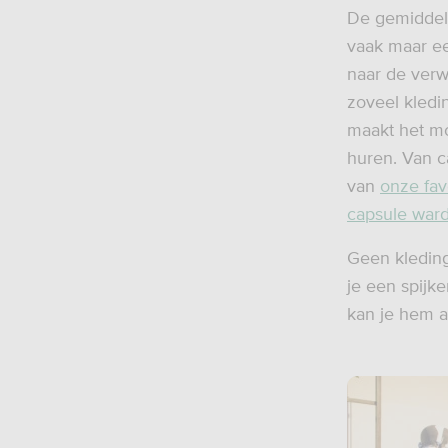
De gemiddel
vaak maar een
naar de verw
zoveel kledi
maakt het mo
huren. Van ca
van
onze fav
capsule war
Geen kleding
je een spijk
kan je hem a