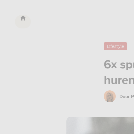
Lifestyle
6x sp
hure
Door
P