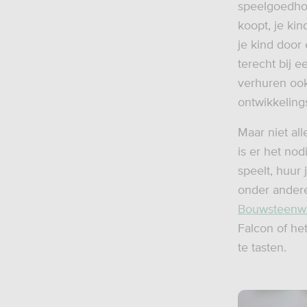
speelgoedhoe
koopt, je ki
je kind door 
terecht bij 
verhuren ook
ontwikkeling
Maar niet al
is er het no
speelt, huur 
onder ander
Bouwsteenwin
Falcon of he
te tasten.