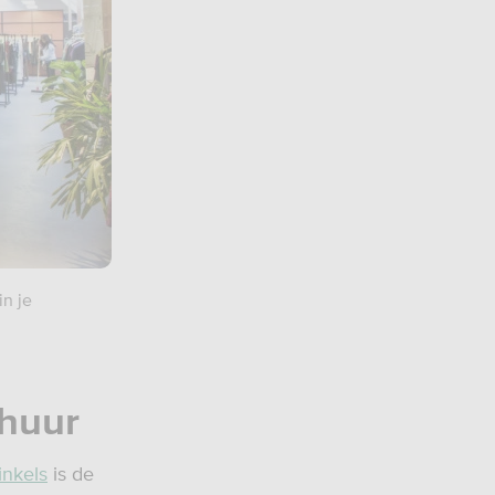
in je
 huur
inkels
is de