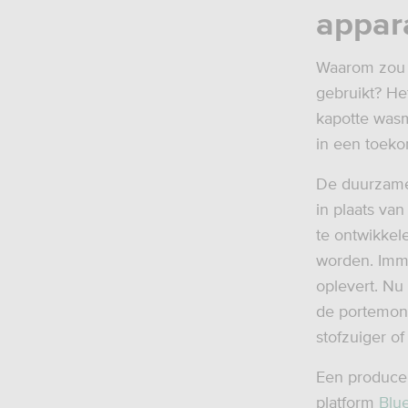
appar
Waarom zou j
gebruikt? Het
kapotte wasm
in een toeko
De duurzame 
in plaats va
te ontwikkel
worden. Imm
oplevert. Nu
de portemon
stofzuiger o
Een producen
platform
Blu