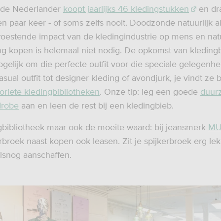
de Nederlander
koopt jaarlijks 46 kledingstukken
en dr
 paar keer - of soms zelfs nooit. Doodzonde natuurlijk als
oestende impact van de kledingindustrie op mens en natu
ng kopen is helemaal niet nodig. De opkomst van kleding
gelijk om die perfecte outfit voor die speciale gelegenh
sual outfit tot designer kleding of avondjurk, je vindt ze b
oriete kledingbibliotheken
. Onze tip: leg een goede
duur
drobe
aan en leen de rest bij een kledingbieb.
bibliotheek maar ook de moeite waard: bij jeansmerk
MU
erbroek naast kopen ook leasen. Zit je spijkerbroek erg le
lsnog aanschaffen.