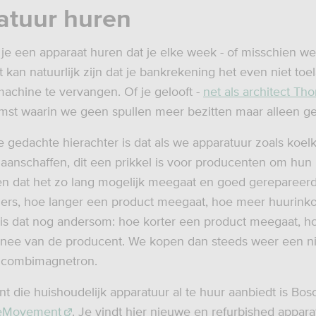
atuur huren
e een apparaat huren dat je elke week - of misschien wel
 kan natuurlijk zijn dat je bankrekening het even niet to
achine te vervangen. Of je gelooft -
net als architect T
mst waarin we geen spullen meer bezitten maar alleen ge
gedachte hierachter is dat als we apparatuur zoals koel
n aanschaffen, dit een prikkel is voor producenten om hun
en dat het zo lang mogelijk meegaat en goed gerepareer
ers, hoe langer een product meegaat, hoe meer huurink
 is dat nog andersom: hoe korter een product meegaat, h
nee van de producent. We kopen dan steeds weer een 
f combimagnetron.
t die huishoudelijk apparatuur al te huur aanbiedt is Bos
eMovement
. Je vindt hier nieuwe en refurbished appara