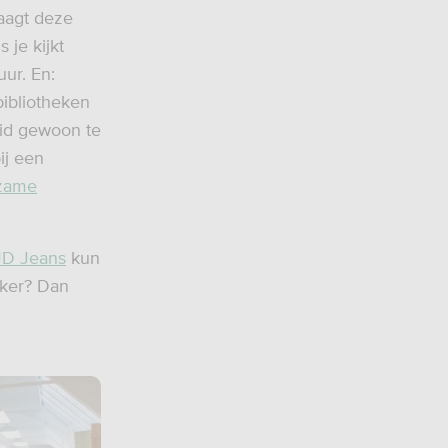
aagt deze
 je kijkt
ur. En:
bibliotheken
eid gewoon te
ij een
zame
D Jeans
kun
kker? Dan