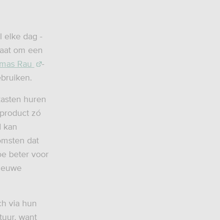
 elke dag -
elaat om een
homas Rau
-
bruiken.
kasten huren
 product zó
d kan
omsten dat
oe beter voor
nieuwe
ch via hun
tuur, want