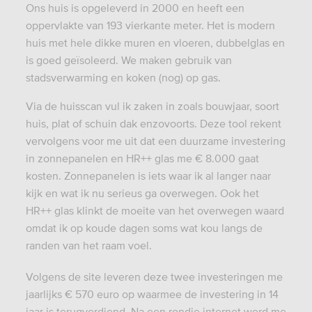
Ons huis is opgeleverd in 2000 en heeft een
oppervlakte van 193 vierkante meter. Het is modern
huis met hele dikke muren en vloeren, dubbelglas en
is goed geïsoleerd. We maken gebruik van
stadsverwarming en koken (nog) op gas.
Via de huisscan vul ik zaken in zoals bouwjaar, soort
huis, plat of schuin dak enzovoorts. Deze tool rekent
vervolgens voor me uit dat een duurzame investering
in zonnepanelen en HR++ glas me € 8.000 gaat
kosten. Zonnepanelen is iets waar ik al langer naar
kijk en wat ik nu serieus ga overwegen. Ook het
HR++ glas klinkt de moeite van het overwegen waard
omdat ik op koude dagen soms wat kou langs de
randen van het raam voel.
Volgens de site leveren deze twee investeringen me
jaarlijks € 570 euro op waarmee de investering in 14
jaar is terugverdiend. Na een rondje internet werd me