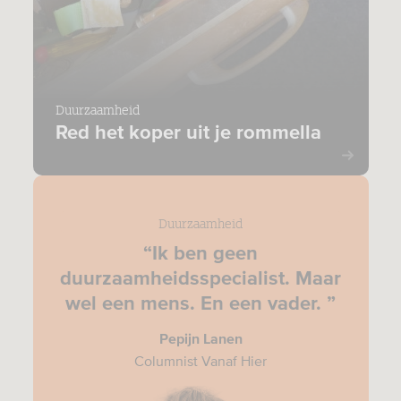
Duurzaamheid
Red het koper uit je rommella
Duurzaamheid
“Ik ben geen
duurzaamheidsspecialist. Maar
wel een mens. En een vader. ”
Pepijn Lanen
Columnist Vanaf Hier