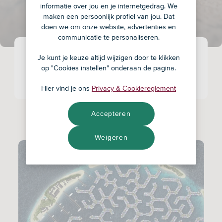
Duurzaamheid
informatie over jou en je internetgedrag. We
maken een persoonlijk profiel van jou. Dat
doen we om onze website, advertenties en
communicatie te personaliseren.
Vanaf Hier inspireren we je om makkelijk
Je kunt je keuze altijd wijzigen door te klikken
duurzamer te leven, zodat onze aarde ook voor
op "Cookies instellen" onderaan de pagina.
toekomstige generaties nog leefbaar is.
Hier vind je ons
Privacy & Cookiereglement
Accepteren
Aantal items
193
Weigeren