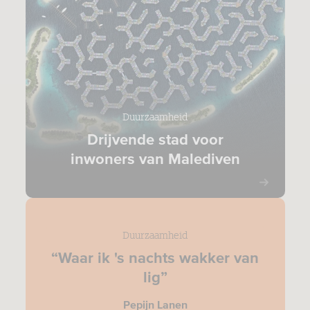
Duurzaamheid
Drijvende stad voor
inwoners van Malediven
Duurzaamheid
“Waar ik 's nachts wakker van
lig”
Pepijn Lanen