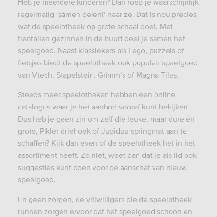
Heb je meerdere kinderen? Dan roep je waarschijnlijk
regelmatig ‘sámen delen!’ naar ze. Dat is nou precies
wat de speelotheek op grote schaal doet. Met
tientallen gezinnen in de buurt deel je samen het
speelgoed. Naast klassiekers als Lego, puzzels of
fietsjes biedt de speelotheek ook populair
speelgoed
van Vtech, Stapelstein, Grimm’s of Magna Tiles.
Steeds meer speelotheken hebben een online
catalogus waar je het aanbod vooraf kunt bekijken.
Dus heb je geen zin om zelf die leuke, maar dure én
grote, Pikler driehoek of Jupiduu springmat aan te
schaffen? Kijk dan even of de speelotheek het in het
assortiment
heeft. Zo niet, weet dan dat je als lid ook
suggesties kunt doen voor de aanschaf van nieuw
speelgoed.
En geen zorgen, de vrijwilligers die de speelotheek
runnen zorgen ervoor dat het speelgoed schoon en