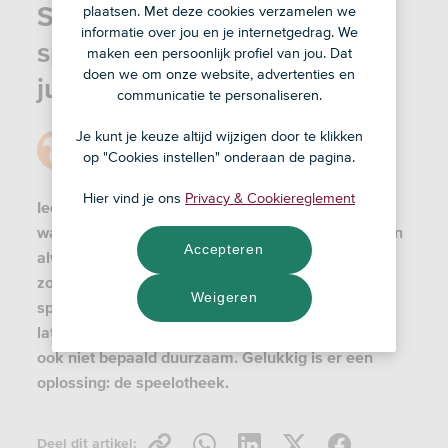
Speelotheken: waarom
plaatsen. Met deze cookies verzamelen we
informatie over jou en je internetgedrag. We
speelgoed lenen ook voor
maken een persoonlijk profiel van jou. Dat
doen we om onze website, advertenties en
jullie een slimme keuze is
communicatie te personaliseren.
Je kunt je keuze altijd wijzigen door te klikken
Door
Redactie
op "Cookies instellen" onderaan de pagina.
14 nov '24
Hier vind je ons
Privacy & Cookiereglement
Iedere ouder kent het wel: dat nieuwe speelgoed
waar je kind zo naar uitkeek, is na een paar weken
Accepteren
alweer 'uitgespeeld.' Elke keer iets nieuws kopen
zorgt ervoor dat je huis verandert in een
Weigeren
speelgoedmagazijn en het kost flink wat geld. En
laten we eerlijk zijn: steeds maar nieuw kopen is
ook niet bepaald duurzaam. Gelukkig is er een
oplossing: de speelotheek.
Deel dit artikel: