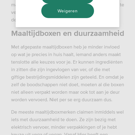
maar niet altijd inspiratie hebben om wat origineels te
Weigeren
verzinnen. Maar welke moet je kiezen als je ook wil
denken aan je ecologische voetafdruk?
Maaltijdboxen en duurzaamheid
Met afgepaste maaltijdboxen heb je minder invloed
op wat je precies in huis haalt, iemand anders maakt
tenslotte alle keuzes voor je. Er kunnen ingrediënten
in zitten die zijn ingevlogen van ver, of die met
giftige bestrijdingsmiddelen zijn geteeld. En omdat je
zelf de boodschappen niet doet, moeten al die boxen
niet alleen verpakt worden maar ook tot aan je deur
worden vervoerd. Niet per se erg duurzaam dus.
De meeste maaltijdboxmerken claimen inmiddels wel
iets met duurzaamheid te doen. Ze zijn bezig met
elektrisch vervoer, minder verpakkingen of je hebt
keuze uit vega of vegan. Vanaf Hier heeft een