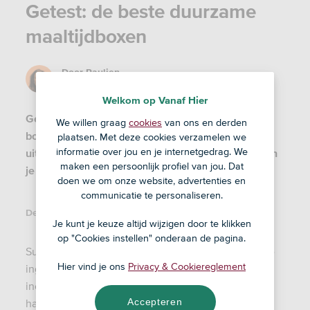
Getest: de beste duurzame
maaltijdboxen
Door
Paulien
13 apr '23
Welkom op Vanaf Hier
Geen inspiratie, wel lekker vers koken zonder
We willen graag
cookies
van ons en derden
boodschappen te doen: de maaltijdbox biedt
plaatsen. Met deze cookies verzamelen we
informatie over jou en je internetgedrag. We
uitkomst. Met deze gezonde, duurzame boxen ben
maken een persoonlijk profiel van jou. Dat
je ook nog eens goed bezig voor de planeet.
doen we om onze website, advertenties en
communicatie te personaliseren.
Deel dit artikel:
Je kunt je keuze altijd wijzigen door te klikken
op "Cookies instellen" onderaan de pagina.
Superhandig zijn ze zeker, maaltijdboxen waarin de
Hier vind je ons
Privacy & Cookiereglement
ingrediënten mooi afgepast worden thuisbezorgd,
inclusief recept. Ideaal voor drukke gezinnen en
Accepteren
harde werkers die wel een gezonde maaltijd willen