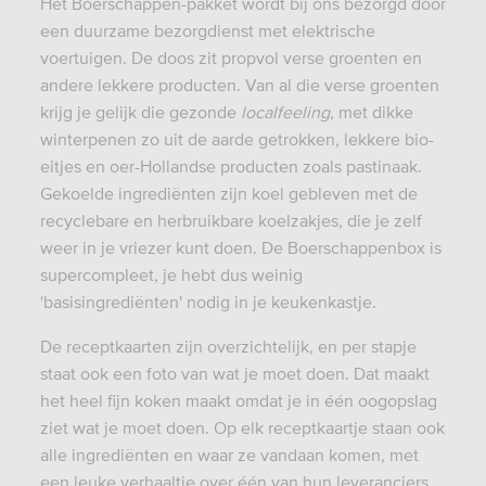
Het Boerschappen-pakket wordt bij ons bezorgd door
een duurzame bezorgdienst met elektrische
voertuigen. De doos zit propvol verse groenten en
andere lekkere producten. Van al die verse groenten
krijg je gelijk die gezonde
localfeeling
, met dikke
winterpenen zo uit de aarde getrokken, lekkere bio-
eitjes en oer-Hollandse producten zoals pastinaak.
Gekoelde ingrediënten zijn koel gebleven met de
recyclebare en herbruikbare koelzakjes, die je zelf
weer in je vriezer kunt doen. De Boerschappenbox is
supercompleet, je hebt dus weinig
'basisingrediënten' nodig in je keukenkastje.
De receptkaarten zijn overzichtelijk, en per stapje
staat ook een foto van wat je moet doen. Dat maakt
het heel fijn koken maakt omdat je in één oogopslag
ziet wat je moet doen. Op elk receptkaartje staan ook
alle ingrediënten en waar ze vandaan komen, met
een leuke verhaaltje over één van hun leveranciers.