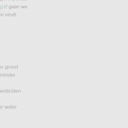
el
gaan we
n vindt.
er grond
 minder
pesticiden
er water