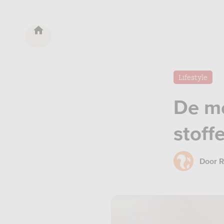
Lifestyle
De m
stoff
Door
R