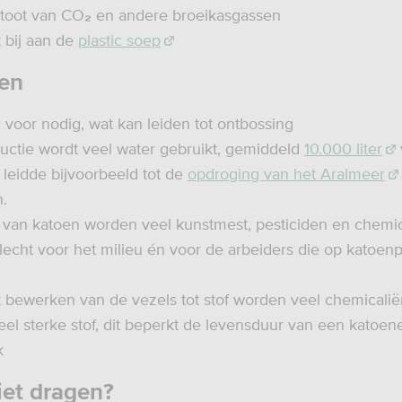
stoot van CO
en andere broeikasgassen
₂
t bij aan de
plastic soep
en
 voor nodig, wat kan leiden tot ontbossing
ductie wordt veel water gebruikt, gemiddeld
10.000 liter
t leidde bijvoorbeeld tot de
opdroging van het Aralmeer
.
lt van katoen worden veel kunstmest, pesticiden en chemi
Slecht voor het milieu én voor de arbeiders die op katoen
t bewerken van de vezels tot stof worden veel chemicalië
eel sterke stof, dit beperkt de levensduur van een katoen
k
iet dragen?