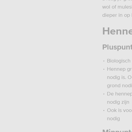
wol of mules
dieper in op
Henne
Pluspun
Biologisch
Hennep gro
nodig is. 
grond nodi
De hennepp
nodig zijn
Ook is voo
nodig