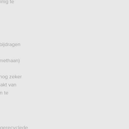
inig te
bijdragen
(methaan)
 nog zeker
aakt van
n te
t gerecyclede