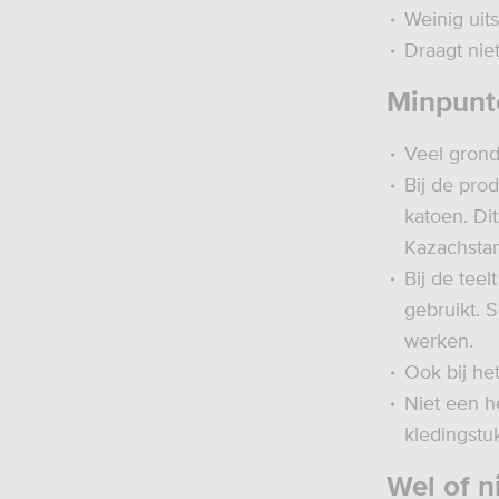
Weinig uit
Draagt nie
Minpunt
Veel grond
Bij de pro
katoen. Di
Kazachstan
Bij de tee
gebruikt. 
werken.
Ook bij he
Niet een h
kledingstu
Wel of n