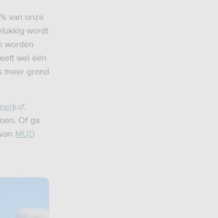
0% van onze
elukkig wordt
en worden
eeft wel één
us meer grond
merk
.
toen. Of ga
 van
MUD