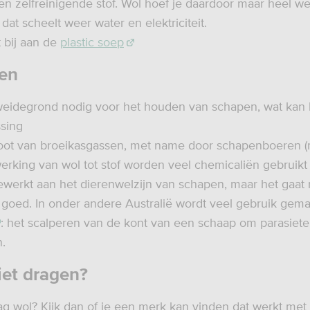
 zelfreinigende stof. Wol hoef je daardoor maar heel we
at scheelt weer water en elektriciteit.
t bij aan de
plastic soep
en
 weidegrond nodig voor het houden van schapen, wat kan 
sing
oot van broeikasgassen, met name door schapenboeren 
werking van wol tot stof worden veel chemicaliën gebruikt
ewerkt aan het dierenwelzijn van schapen, maar het gaat
l goed. In onder andere Australië wordt veel gebruik gem
: het scalperen van de kont van een schaap om parasiete
.
iet dragen?
ag wol? Kijk dan of je een merk kan vinden dat werkt me