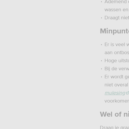
Ademend en
wassen en d
Draagt nie
Minpunt
Er is veel
aan ontbos
Hoge uitst
Bij de ver
Er wordt g
niet overa
mulesing
voorkomen
Wel of n
Draag je gra