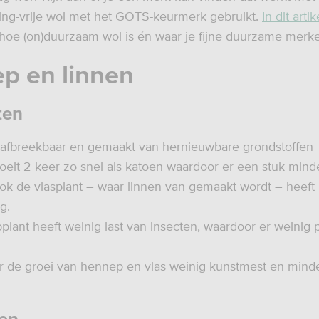
ing-vrije wol met het GOTS-keurmerk gebruikt.
In dit artik
 hoe (on)duurzaam wol is én waar je fijne duurzame merke
p en linnen
ten
 afbreekbaar en gemaakt van hernieuwbare grondstoffen
eit 2 keer zo snel als katoen waardoor er een stuk mind
Ook de vlasplant – waar linnen van gemaakt wordt – heeft
g.
lant heeft weinig last van insecten, waardoor er weinig 
r de groei van hennep en vlas weinig kunstmest en mind