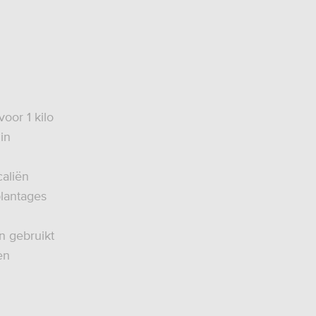
voor 1 kilo
in
caliën
plantages
n gebruikt
en