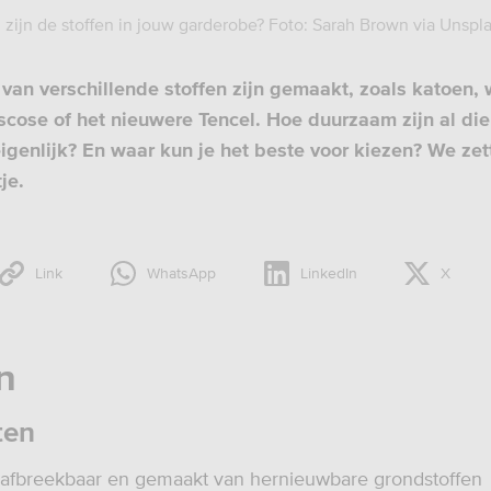
zijn de stoffen in jouw garderobe? Foto: Sarah Brown via Unspl
van verschillende stoffen zijn gemaakt, zoals katoen, 
iscose of het nieuwere Tencel. Hoe duurzaam zijn al die
genlijk? En waar kun je het beste voor kiezen? We zet
tje.
Link
WhatsApp
LinkedIn
X
n
ten
 afbreekbaar en gemaakt van hernieuwbare grondstoffen