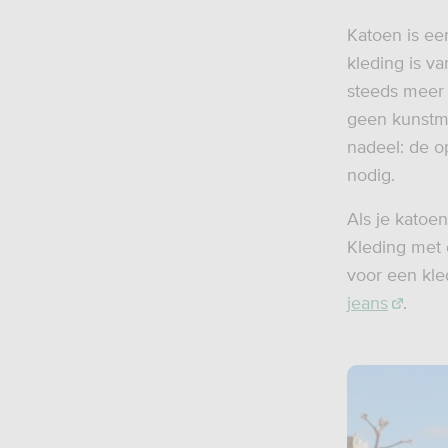
Katoen is ee
kleding is v
steeds meer 
geen kunstme
nadeel: de o
nodig.
Als je katoen
Kleding met 
voor een kle
jeans
.