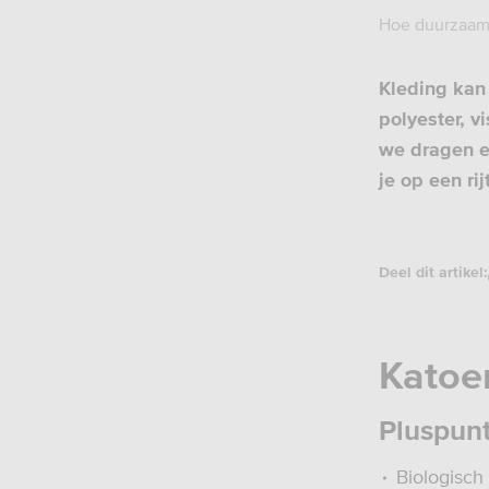
Hoe duurzaam 
Kleding kan 
polyester, v
we dragen ei
je op een rij
Deel dit artikel:
Katoe
Pluspun
Biologisch