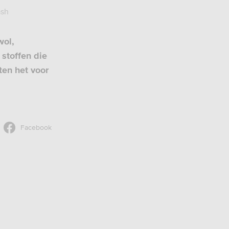
ash
wol,
 stoffen die
ten het voor
Facebook