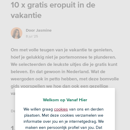
10 x gratis eropuit in de
vakantie
Door
Jasmine
8 jul '25
Om met volle teugen van je vakantie te genieten,
hóef je gelukkig niet je portemonnee te plunderen.
We selecteerden de leukste uitjes die je gratis kunt
beleven. En dat gewoon in Nederland. Wat de
weergoden ook in petto hebben, met deze bomvolle
gids voorspellen we hoe dan ook een gezellige
vakantie!
Welkom op Vanaf Hier
We willen graag
cookies
van ons en derden
Deel dit artikel:
plaatsen. Met deze cookies verzamelen we
informatie over jou en je internetgedrag. We
1. Toerist in eigen land
maken een persoonlijk profiel van jou. Dat