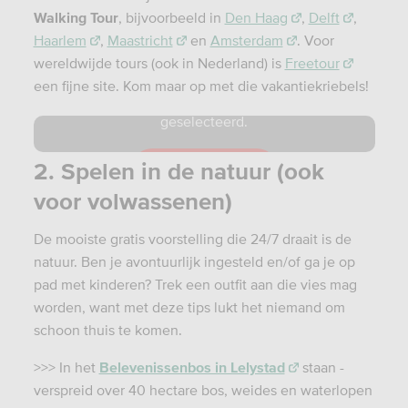
Walking Tour
, bijvoorbeeld in
Den Haag
,
Delft
,
Haarlem
,
Maastricht
en
Amsterdam
. Voor
wereldwijde tours (ook in Nederland) is
Freetour
De video is niet beschikbaar omdat je niet
een fijne site. Kom maar op met die vakantiekriebels!
de juiste cookies daarvoor hebt
geselecteerd.
Deze gids kent Amsterdam als zijn broekzak
2. Spelen in de natuur (ook
Reset cookies
voor volwassenen)
De mooiste gratis voorstelling die 24/7 draait is de
natuur. Ben je avontuurlijk ingesteld en/of ga je op
pad met kinderen? Trek een outfit aan die vies mag
worden, want met deze tips lukt het niemand om
schoon thuis te komen.
>>> In het
Belevenissenbos in Lelystad
staan -
verspreid over 40 hectare bos, weides en waterlopen