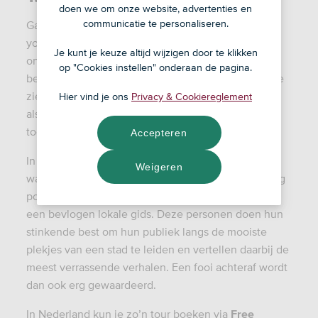
doen we om onze website, advertenties en
communicatie te personaliseren.
Ga je niet op vakantie naar het buitenland? Lucky
you! Dat biedt de kans om plekken in Nederland te
Je kunt je keuze altijd wijzigen door te klikken
ontdekken waar je anders nooit zou komen. Of om
op "Cookies instellen" onderaan de pagina.
bekende locaties in een compleet nieuw daglicht te
zien. Door de bril van een toerist beleef je ons land
Hier vind je ons
Privacy & Cookiereglement
alsof je er voor het eerst komt. En wat doen échte
toeristen? Juist: ze laten zich rondleiden!
Accepteren
In bijna alle Nederlandse steden kun je een gratis
Weigeren
wandeltocht
boeken. Dit wereldwijde concept is erg
populair, omdat je een gratis rondleiding krijgt van
een bevlogen lokale gids. Deze personen doen hun
stinkende best om hun publiek langs de mooiste
plekjes van een stad te leiden en vertellen daarbij de
meest verrassende verhalen. Een fooi achteraf wordt
dan ook erg gewaardeerd.
In Nederland kun je zo’n tour boeken via
Free