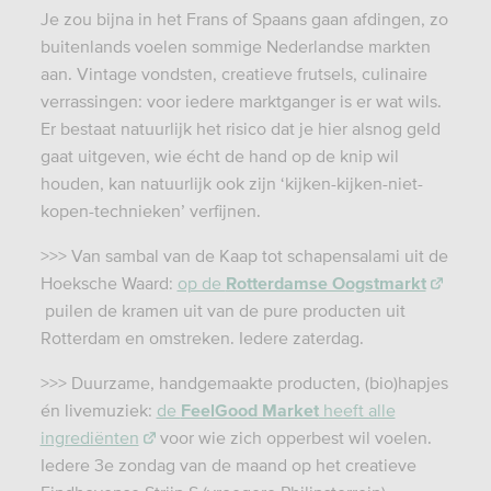
Je zou bijna in het Frans of Spaans gaan afdingen, zo
buitenlands voelen sommige Nederlandse markten
aan. Vintage vondsten, creatieve frutsels, culinaire
verrassingen: voor iedere marktganger is er wat wils.
Er bestaat natuurlijk het risico dat je hier alsnog geld
gaat uitgeven, wie écht de hand op de knip wil
houden, kan natuurlijk ook zijn ‘kijken-kijken-niet-
kopen-technieken’ verfijnen.
>>> Van sambal van de Kaap tot schapensalami uit de
Hoeksche Waard:
op de
Rotterdamse Oogstmarkt
puilen de kramen uit van de pure producten uit
Rotterdam en omstreken. Iedere zaterdag.
>>> Duurzame, handgemaakte producten, (bio)hapjes
én livemuziek:
de
FeelGood Market
heeft alle
ingrediënten
voor wie zich opperbest wil voelen.
Iedere 3e zondag van de maand op het creatieve