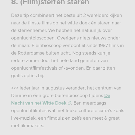
8. (Film)sterren staren
Deze tip combineert het beste uit 2 werelden: kijken
naar de fijnste films op het witte doek én staren naar
de sterrenhemel. We hebben het natuurlijk over
openluchtbioscopen. Overigens niets nieuws onder
de maan: Pleinbioscoop vertoont al sinds 1987 films in
de Rotterdamse buitenlucht. Nog steeds kun je
iedere zomer door het hele land genieten van
openluchtfilmfestivals of -avonden. En daar zitten
gratis opties bij:
>>> Ieder jaar in augustus verandert het centrum van
Deurne in één grote buitenbioscoop tijdens
De
Nacht van het Witte Doek
. Een meerdaags
openluchtfilmfestival met leuke culturele extra’s zoals
live-muziek, een filmquiz en zelfs een meet & greet
met filmmakers.