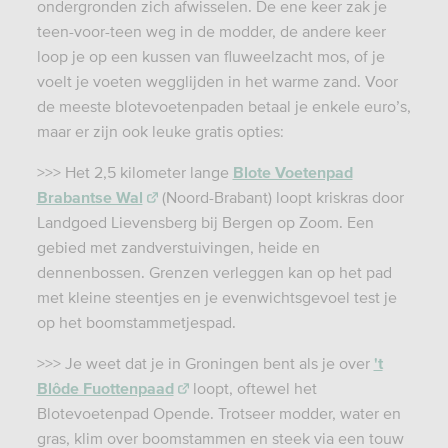
ondergronden zich afwisselen. De ene keer zak je
teen-voor-teen weg in de modder, de andere keer
loop je op een kussen van fluweelzacht mos, of je
voelt je voeten wegglijden in het warme zand. Voor
de meeste blotevoetenpaden betaal je enkele euro’s,
maar er zijn ook leuke gratis opties:
>>> Het 2,5 kilometer lange
Blote Voetenpad
Brabantse Wal
(Noord-Brabant) loopt kriskras door
Landgoed Lievensberg bij Bergen op Zoom. Een
gebied met zandverstuivingen, heide en
dennenbossen. Grenzen verleggen kan op het pad
met kleine steentjes en je evenwichtsgevoel test je
op het boomstammetjespad.
>>> Je weet dat je in Groningen bent als je over
't
Blôde Fuottenpaad
loopt, oftewel het
Blotevoetenpad Opende. Trotseer modder, water en
gras, klim over boomstammen en steek via een touw