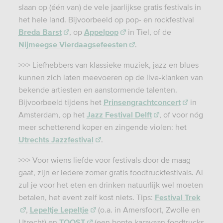
slaan op (één van) de vele jaarlijkse gratis festivals in
het hele land. Bijvoorbeeld op pop- en rockfestival
Breda Barst
, op
Appelpop
in Tiel, of de
Nijmeegse Vierdaagsefeesten
.
>>> Liefhebbers van klassieke muziek, jazz en blues
kunnen zich laten meevoeren op de live-klanken van
bekende artiesten en aanstormende talenten.
Bijvoorbeeld tijdens het
Prinsengrachtconcert
in
Amsterdam, op het
Jazz Festival Delft
, of voor nóg
meer schetterend koper en zingende violen: het
Utrechts Jazzfestival
.
>>> Voor wiens liefde voor festivals door de maag
gaat, zijn er iedere zomer gratis foodtruckfestivals. Al
zul je voor het eten en drinken natuurlijk wel moeten
betalen, het event zelf kost niets. Tips:
Festival Trek
,
Lepeltje Lepeltje
(o.a. in Amersfoort, Zwolle en
Utrecht) en
TOOST
(een bonte karavaan foodtrucks