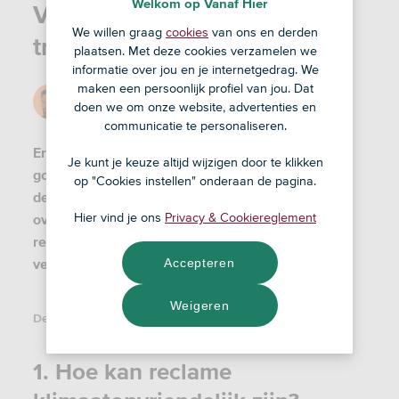
Welkom op Vanaf Hier
Vliegreclame bij de bus of
We willen graag
cookies
van ons en derden
tram, hoelang nog?
plaatsen. Met deze cookies verzamelen we
informatie over jou en je internetgedrag. We
maken een persoonlijk profiel van jou. Dat
Door
Iwan
doen we om onze website, advertenties en
30 dec '23
communicatie te personaliseren.
Erger jij je wel eens aan buitenreclame voor
Je kunt je keuze altijd wijzigen door te klikken
goedkope vliegtrips, cruisevakanties of vlees? Of
op "Cookies instellen" onderaan de pagina.
denk je: laat maar gaan. In dit artikel lees je meer
Hier vind je ons
Privacy & Cookiereglement
over de schaduwkant van ‘klimaatonvriendelijke
reclames’ en factoren die een verbod momenteel
vertragen.
Accepteren
Weigeren
Deel dit artikel:
1. Hoe kan reclame