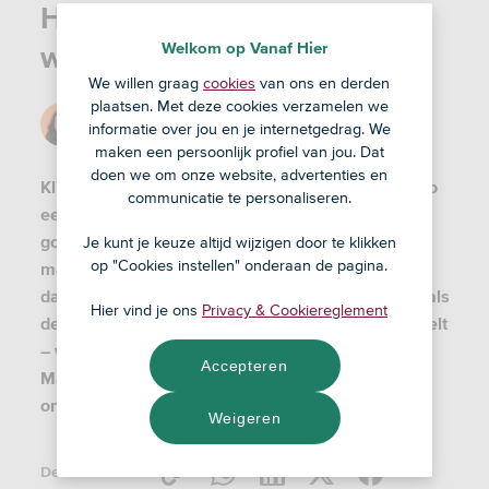
Hoe onduurzaam is online
Welkom op Vanaf Hier
winkelen?
We willen graag
cookies
van ons en derden
plaatsen. Met deze cookies verzamelen we
Door
Jessie
informatie over jou en je internetgedrag. We
24 nov '22
maken een persoonlijk profiel van jou. Dat
doen we om onze website, advertenties en
Klik, koop, klaar. Online winkelen was nog nooit zo
communicatie te personaliseren.
eenvoudig. Terwijl je staat te wachten op de trein,
gooi je een nieuw paar sneakers in je virtuele
Je kunt je keuze altijd wijzigen door te klikken
op "Cookies instellen" onderaan de pagina.
mandje, druk je op de betaalknop en de volgende
dag draag je ze naar je werk. Grote kans dat je – als
Hier vind je ons
Privacy & Cookiereglement
de postbode voor de vierde keer deze week aanbelt
– wél een beetje last hebt van bezorgschaamte.
Accepteren
Maar is dat wel terecht? Hoe onduurzaam is dit
online winkelgedrag van ons eigenlijk?
Weigeren
Deel dit artikel: