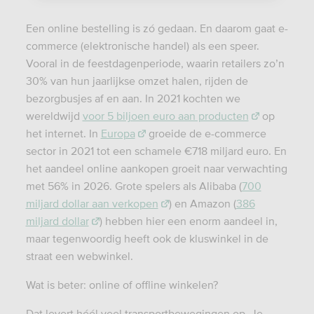
Een online bestelling is zó gedaan. En daarom gaat e-
commerce (elektronische handel) als een speer.
Vooral in de feestdagenperiode, waarin retailers zo’n
30% van hun jaarlijkse omzet halen, rijden de
bezorgbusjes af en aan. In 2021 kochten we
wereldwijd
voor 5 biljoen euro aan producten
op
het internet. In
Europa
groeide de e-commerce
sector in 2021 tot een schamele €718 miljard euro. En
het aandeel online aankopen groeit naar verwachting
met 56% in 2026. Grote spelers als Alibaba (
700
miljard dollar aan verkopen
) en Amazon (
386
miljard dollar
) hebben hier een enorm aandeel in,
maar tegenwoordig heeft ook de kluswinkel in de
straat een webwinkel.
Wat is beter: online of offline winkelen?
Dat levert héél veel transportbewegingen op. Je