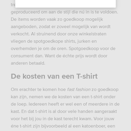
trendy kleding dat in een razendsnel tempo wordt
geproduceerd om aan de stijl die nú in is te voldoen.
De items worden vaak zo goedkoop mogelijk
aangeboden, zodat er zoveel mogelijk van wordt
verkocht. Al struinend door onze winkelstraten
vliegen de spotgoedkope shirts, jurken en
overhemden je om de oren. Spotgoedkoop voor de
consument dan. Want de échte prijs wordt door
anderen betaald.
De kosten van een T-shirt
Om erachter te komen hoe
fast fashion
zo goedkoop
kan zijn, nemen we de kosten van een t-shirt onder
de loep. Iedereen heeft er wel een of meerdere in de
kast. En dat t-shirt is al door vele handen aangeraakt
voor het bij jou in de kast terecht kwam. Voor jouw
éne t-shirt zijn bijvoorbeeld al een katoenboer, een