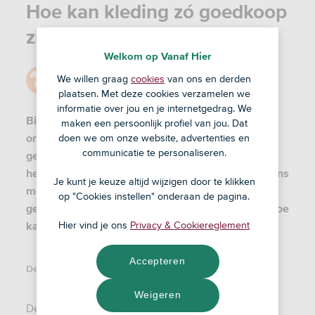
Hoe kan kleding zó goedkoop
zijn?
Welkom op Vanaf Hier
Door
Redactie
We willen graag
cookies
van ons en derden
18 okt '22
plaatsen. Met deze cookies verzamelen we
informatie over jou en je internetgedrag. We
Bij de productie van een kledingstuk komt
maken een persoonlijk profiel van jou. Dat
ontzettend veel kijken. De stoffen moeten worden
doen we om onze website, advertenties en
communicatie te personaliseren.
gemaakt, ingekocht en naar de fabriek verstuurd,
het item moet in elkaar worden gezet en vervolgens
Je kunt je keuze altijd wijzigen door te klikken
moet het kledingstuk naar de winkel worden
op "Cookies instellen" onderaan de pagina.
gebracht. En toch is fast fashion spotgoedkoop. Hoe
kan dat?
Hier vind je ons
Privacy & Cookiereglement
Accepteren
Deel dit artikel:
Weigeren
De term
fast fashion
wordt gebruikt voor goedkope,