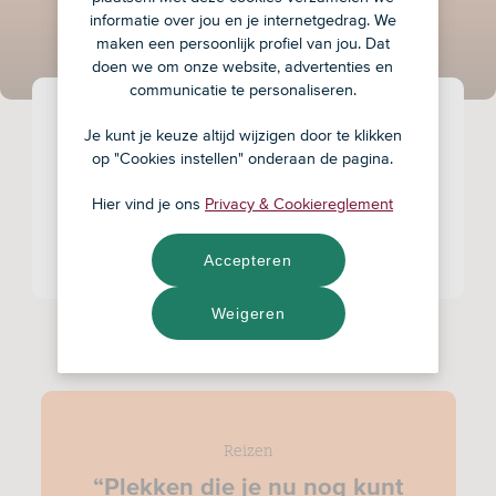
Piet
informatie over jou en je internetgedrag. We
maken een persoonlijk profiel van jou. Dat
doen we om onze website, advertenties en
communicatie te personaliseren.
Piet Sprengers zet zich sinds de start van zijn
Je kunt je keuze altijd wijzigen door te klikken
carrière in voor de duurzame samenleving. Eerst
op "Cookies instellen" onderaan de pagina.
als oprichter van duurzame beleggersvereniging
VBDO en de laatste 15 jaar als manager
Hier vind je ons
Privacy & Cookiereglement
duurzaamheidsstrategie en -beleid bij ASN
Bank. Nu is hij met pensioen.
Accepteren
Weigeren
Aantal items
20
Reizen
“Plekken die je nu nog kunt