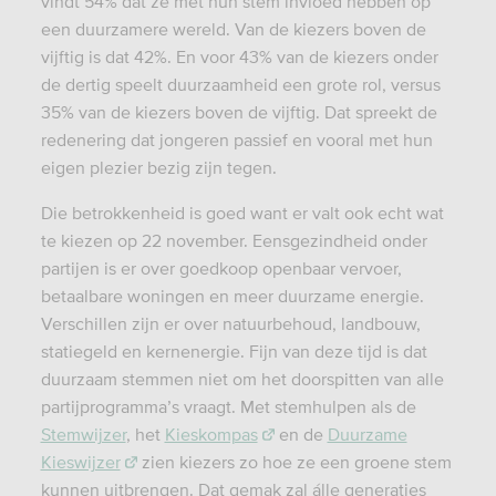
vindt 54% dat ze met hun stem invloed hebben op
een duurzamere wereld. Van de kiezers boven de
vijftig is dat 42%. En voor 43% van de kiezers onder
de dertig speelt duurzaamheid een grote rol, versus
35% van de kiezers boven de vijftig. Dat spreekt de
redenering dat jongeren passief en vooral met hun
eigen plezier bezig zijn tegen.
Die betrokkenheid is goed want er valt ook echt wat
te kiezen op 22 november. Eensgezindheid onder
partijen is er over goedkoop openbaar vervoer,
betaalbare woningen en meer duurzame energie.
Verschillen zijn er over natuurbehoud, landbouw,
statiegeld en kernenergie. Fijn van deze tijd is dat
duurzaam stemmen niet om het doorspitten van alle
partijprogramma’s vraagt. Met stemhulpen als de
Stemwijzer
, het
Kieskompas
en de
Duurzame
Kieswijzer
zien kiezers zo hoe ze een groene stem
kunnen uitbrengen. Dat gemak zal álle generaties