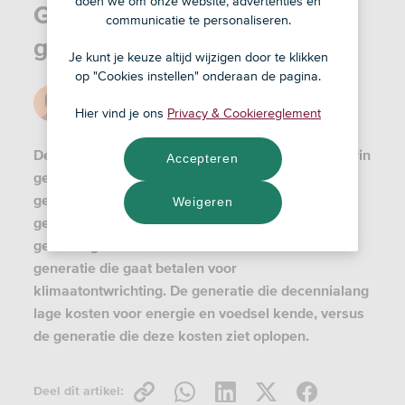
doen we om onze website, advertenties en
Generatiekloof of
communicatie te personaliseren.
generatiecoalitie?
Je kunt je keuze altijd wijzigen door te klikken
op "Cookies instellen" onderaan de pagina.
Door
Piet
Hier vind je ons
Privacy & Cookiereglement
10 nov '23
De verkiezingen komen eraan. Verkiezingen waarin
Accepteren
generaties tegenover elkaar lijken te staan. De
generatie die ruim woont, versus de generatie die
Weigeren
geen woning kan krijgen. De generatie die zich
geen zorgen maakt over klimaat versus de
generatie die gaat betalen voor
klimaatontwrichting. De generatie die decennialang
lage kosten voor energie en voedsel kende, versus
de generatie die deze kosten ziet oplopen.
Deel dit artikel: