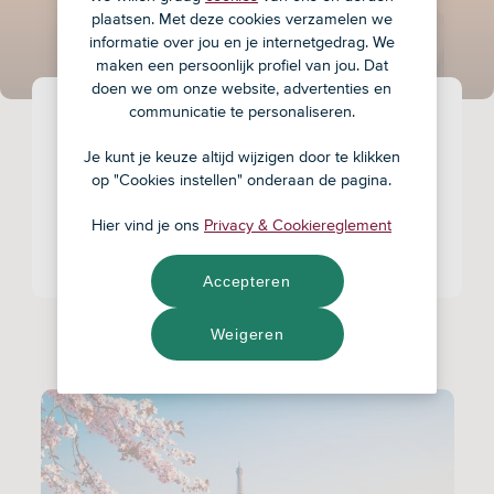
Jessie
plaatsen. Met deze cookies verzamelen we
informatie over jou en je internetgedrag. We
maken een persoonlijk profiel van jou. Dat
doen we om onze website, advertenties en
communicatie te personaliseren.
Jessie Kroon is zero waster (sinds 2014
afvalarm), auteur en ondernemer. Ze is ervan
Je kunt je keuze altijd wijzigen door te klikken
overtuigd dat duurzaam leven ook heel leuk,
op "Cookies instellen" onderaan de pagina.
makkelijk en stijlvol kan zijn en is vastbesloten
Hier vind je ons
Privacy & Cookiereglement
om met haar duurzame (plasticvrije) lifestyle de
wereld te redden.
Accepteren
Weigeren
Aantal items
83