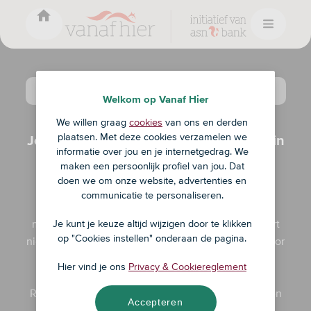
De video is niet beschikbaar omdat je niet
de juiste cookies daarvoor hebt
geselecteerd.
Welkom op Vanaf Hier
Reset cookies
Wonen
We willen graag
cookies
van ons en derden
plaatsen. Met deze cookies verzamelen we
Je huis verduurzamen met een geveltuin
informatie over jou en je internetgedrag. We
maken een persoonlijk profiel van jou. Dat
In deze eerste aflevering van 'Kijkje in een goed
doen we om onze website, advertenties en
koophuis' maken we kennis met Raymond uit
communicatie te personaliseren.
Rotterdam. Hij heeft een geveltuin die zorgt voor
meer biodiversiteit in de straat. Een geveltuin fleurt
Je kunt je keuze altijd wijzigen door te klikken
op "Cookies instellen" onderaan de pagina.
niet alleen je huis en straat op, maar is ook goed voor
de biodiversiteit, vangt regenwater op en koelt je
Hier vind je ons
Privacy & Cookiereglement
huis en straat af. Maar dat is niet het enige dat
Raymond aan zijn huis heeft gedaan. Kom je binnen
Accepteren
kijken?