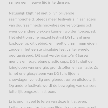
samen een nieuwe tijd in te dansen.
Natuurlijk blijft het niet bij vrijblijvende
saamhorigheid. Steeds meer festivals zijn aanjagers
van duurzaamheidsinnovaties die vervolgens ook
weer op andere plekken kunnen worden toegepast.
Het elektronische muziekfestival DGTL is al jaren
koploper op dit gebied, en heeft dit jaar - naar eigen
zeggen - het eerste circulaire festival ter wereld
georganiseerd. Dit gaat verder dan
plant based
menu’s en recyclebare plastic cups. DGTL sluit de
kringlopen van energie, grondstoffen en sanitatie. Zo
is het energiesysteem van DGTL is tijdens
showdagen volledig energieneutraal en uitstootvrij.
Op andere festivals wordt de beweging van dansers
letterlijk omgezet in stroom.
Er is enorm veel te leren van deze initiatieven.
Feitelijk is een festival een tijdelijk dorp, waar wordt