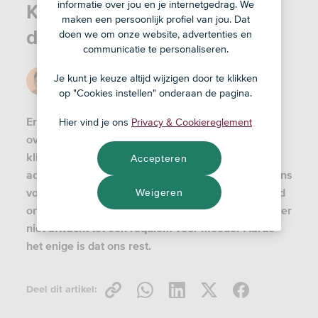
informatie over jou en je internetgedrag. We
Klimaatbeweging op de
maken een persoonlijk profiel van jou. Dat
dansvloer
doen we om onze website, advertenties en
communicatie te personaliseren.
Door
Jorn
Je kunt je keuze altijd wijzigen door te klikken
21 nov '22
op "Cookies instellen" onderaan de pagina.
Er is de afgelopen weken weer voldoende gezegd
Hier vind je ons
Privacy & Cookiereglement
over de juiste manier om in actie te komen tegen
klimaatverandering. Musea werden verrast door
Accepteren
activisten die helder maakten dat er naast stillevens
vooral behoefte aan actie is. Verdi's Requiem werd
Weigeren
onderbroken door een moedige jongeman die liever
niet afwacht tot een requiem voor Moeder Aarde
het enige is dat ons rest.
Deel dit artikel: