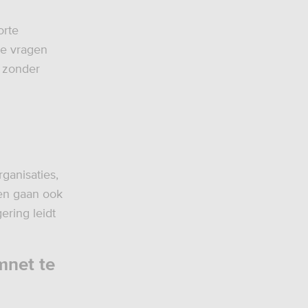
orte
de vragen
 zonder
ganisaties,
en gaan ook
ering leidt
mnet te