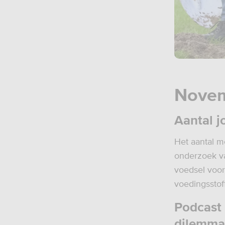
Nove
Aantal j
Het aantal m
onderzoek v
voedsel voor
voedingsstoff
Podcast 
dilemma