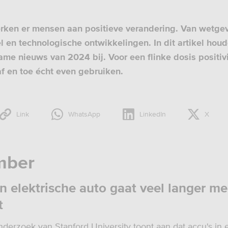
rken er mensen aan positieve verandering. Van wetgev
l en technologische ontwikkelingen. In dit artikel hou
me nieuws van 2024 bij. Voor een flinke dosis positivi
f en toe écht even gebruiken.
Link
WhatsApp
LinkedIn
X
mber
 in elektrische auto gaat veel langer m
t
derzoek van Stanford University toont aan dat accu's in e