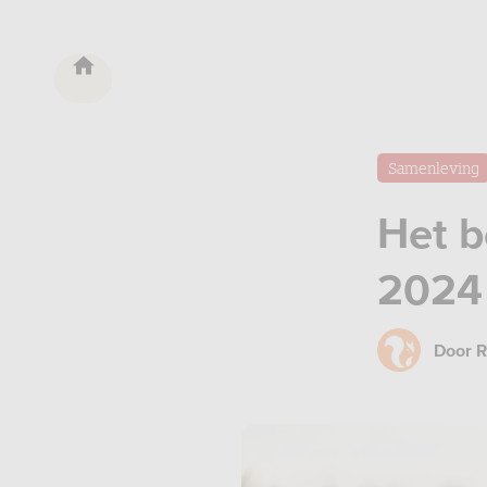
Samenleving
Het b
2024
Door
R