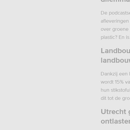
De podcasts
afleveringen
over groene 
plastic? En 
Landbou
landbou
Dankzij een 
wordt 15% v
hun stikstof
dit tot de gr
Utrecht 
ontlaste