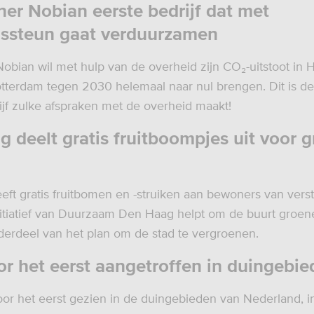
er Nobian eerste bedrijf dat met
dssteun gaat verduurzamen
obian wil met hulp van de overheid zijn CO
₂
-uitstoot in
Rotterdam tegen 2030 helemaal naar nul brengen. Dit is de
ijf zulke afspraken met de overheid maakt!
 deelt gratis fruitboompjes uit voor 
ft gratis fruitbomen en -struiken aan bewoners van ver
initiatief van Duurzaam Den Haag helpt om de buurt groe
derdeel van het plan om de stad te vergroenen.
or het eerst aangetroffen in duingebie
voor het eerst gezien in de duingebieden van Nederland, i