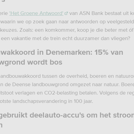
erie
'Het Groene Antwoord'
van ASN Bank bestaat uit k
 waarin we op zoek gaan naar antwoorden op veelgestel
keuzes. Zoals: een komkommer, koop je die beter met óf
is een vakantie met de trein echt duurzamer dan vliegen?
wakkoord in Denemarken: 15% van
wgrond wordt bos
landbouwakkoord tussen de overheid, boeren en natuuror
an de Deense landbouwgrond omgezet naar natuur. Boer
uitstoot verlagen en CO2-belasting betalen. Volgens de reg
ootste landschapsverandering in 100 jaar.
gebruikt deelauto-accu's om het stroo
n