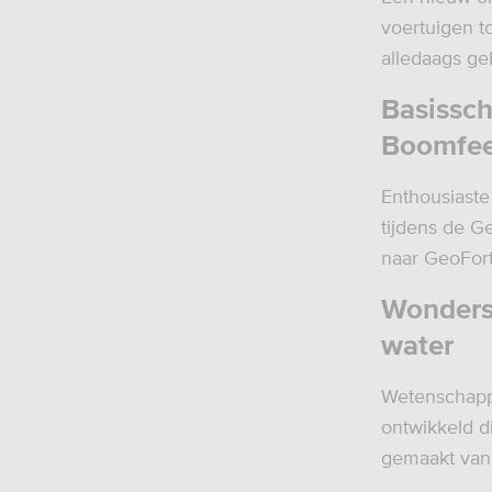
voertuigen t
alledaags ge
Basissch
Boomfee
Enthousiaste
tijdens de 
naar GeoFort 
Wondersp
water
Wetenschappe
ontwikkeld d
gemaakt van 