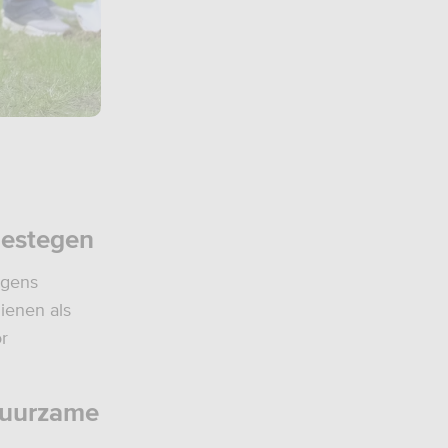
gestegen
lgens
ienen als
or
duurzame