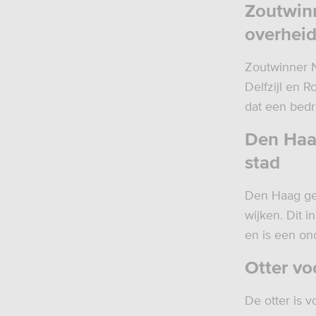
Zoutwinn
overhei
Zoutwinner N
Delfzijl en 
dat een bedr
Den Haag
stad
Den Haag gee
wijken. Dit 
en is een on
Otter vo
De otter is 