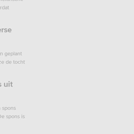
rdat
erse
n geplant
e de tocht
 uit
n spons
De spons is