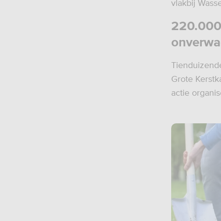
vlakbij Wass
220.000
onverwac
Tienduizend
Grote Kerstk
actie organi