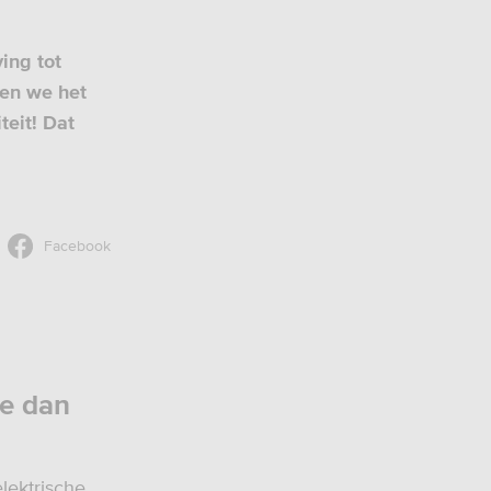
ing tot
den we het
teit! Dat
Facebook
ee dan
lektrische