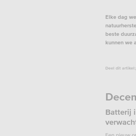
Elke dag we
natuurherste
beste duurza
kunnen we a
Deel dit artikel:
Dece
Batterij
verwach
Een nieuw on