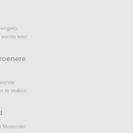
 Hengelo,
 eerste keer
groenere
steende
ner te maken
d
n Meijendel