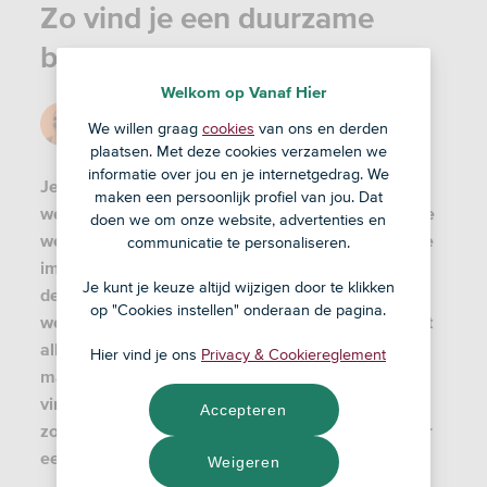
Zo vind je een duurzame
baan
Welkom op Vanaf Hier
Door
Birger
We willen graag
cookies
van ons en derden
6 dec '22
plaatsen. Met deze cookies verzamelen we
informatie over jou en je internetgedrag. We
Je spendeert circa 50.000 uur in je leven aan het
maken een persoonlijk profiel van jou. Dat
werk, uitgaande van een gemiddelde Nederlandse
doen we om onze website, advertenties en
werkweek van 31 uur. Hiermee heb je een enorme
communicatie te personaliseren.
impact op de wereld om je heen. Waarom zou je
Je kunt je keuze altijd wijzigen door te klikken
deze tijd en energie niet steken in een betere
op "Cookies instellen" onderaan de pagina.
wereld voor morgen? Duurzaam werken heeft niet
alleen een gunstig werkgelegenheidsvooruitzicht,
Hier vind je ons
Privacy & Cookiereglement
maar is ook milieu- en mensvriendelijker. Het
vinden van een groene baan is echter een hele
Accepteren
zoektocht. Daarom maken wij je wegwijs hoe je er
eentje vindt.
Weigeren