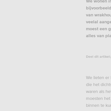
We wonen in 
bijvoorbeeld
van wrakhou
veelal aange
moest een g
alles van pl
Deel dit artikel:
We lieten er
die het dich
waren als he
moesten het 
binnen te ku