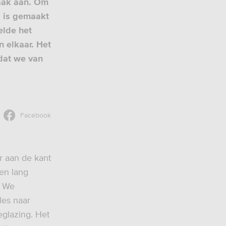
vaak aan. Om
el is gemaakt
elde het
n elkaar. Het
dat we van
Facebook
r aan de kant
ven lang
. We
les naar
eglazing. Het