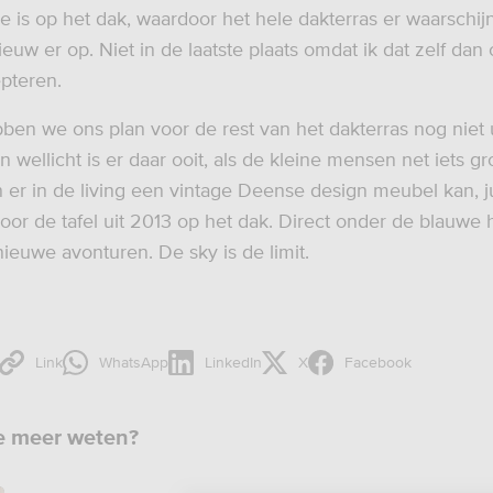
e is op het dak, waardoor het hele dakterras er waarschijn
uw er op. Niet in de laatste plaats omdat ik dat zelf dan 
pteren.
ben we ons plan voor de rest van het dakterras nog niet 
n wellicht is er daar ooit, als de kleine mensen net iets gro
er in de living een vintage Deense design meubel kan, j
oor de tafel uit 2013 op het dak. Direct onder de blauwe 
nieuwe avonturen. De sky is de limit.
Link
WhatsApp
LinkedIn
X
Facebook
je meer weten?