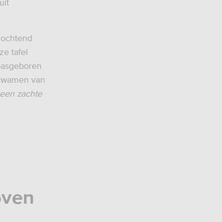
uit
e ochtend
ze tafel
 pasgeboren
gkwamen van
 een zachte
oven