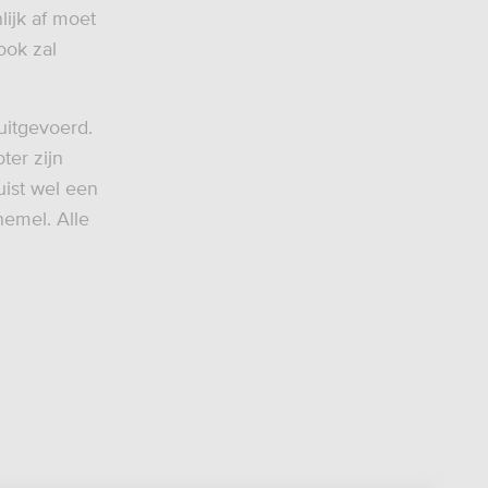
lijk af moet
ook zal
uitgevoerd.
ter zijn
uist wel een
hemel. Alle