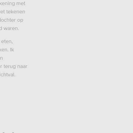
ekening met
met tekenen
dochter op
d waren.
 eten,
ken. Ik
en
r terug naar
chtval.