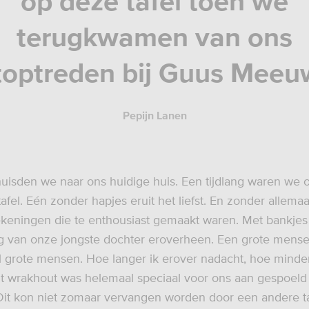
op deze tafel toen we
terugkwamen van ons
toptreden bij Guus Meeuw
Pepijn Lanen
uisden we naar ons huidige huis. Een tijdlang waren we 
afel. Eén zonder hapjes eruit het liefst. En zonder allema
tekeningen die te enthousiast gemaakt waren. Met bankje
 van onze jongste dochter eroverheen. Een grote mensen
 grote mensen. Hoe langer ik erover nadacht, hoe minder
t wrakhout was helemaal speciaal voor ons aan gespoeld 
it kon niet zomaar vervangen worden door een andere ta