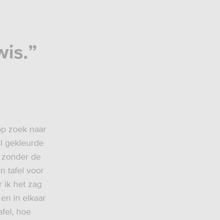
is.”
op zoek naar
al gekleurde
s zonder de
 tafel voor
 ik het zag
en in elkaar
fel, hoe