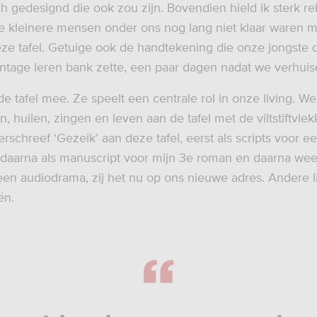
h gedesignd die ook zou zijn. Bovendien hield ik sterk r
 de kleinere mensen onder ons nog lang niet klaar waren 
ze tafel. Getuige ook de handtekening die onze jongste 
ntage leren bank zette, een paar dagen nadat we verhuis
e tafel mee. Ze speelt een centrale rol in onze living. We
n, huilen, zingen en leven aan de tafel met de viltstiftvlek
rschreef ‘Gezeik’ aan deze tafel, eerst als scripts voor e
daarna als manuscript voor mijn 3e roman en daarna wee
 een audiodrama, zij het nu op ons nieuwe adres. Andere li
ën.