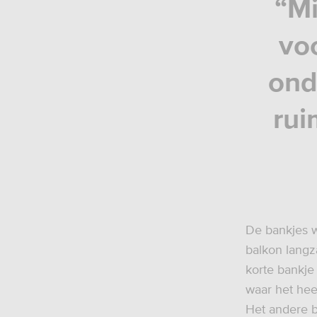
“Mi
voo
ond
rui
De bankjes w
balkon langz
korte bankje
waar het hee
Het andere ba