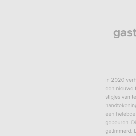
gas
In 2020 verh
een nieuwe t
stipjes van 
handtekening
een heleboel
gebeuren. Di
getimmerd. D