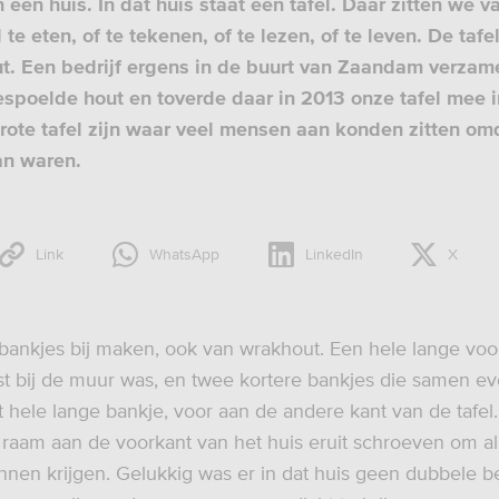
een huis. In dat huis staat een tafel. Daar zitten we 
 te eten, of te tekenen, of te lezen, of te leven. De taf
t. Een bedrijf ergens in de buurt van Zaandam verzam
spoelde hout en toverde daar in 2013 onze tafel mee i
rote tafel zijn waar veel mensen aan konden zitten om
an waren.
Link
WhatsApp
LinkedIn
X
 bankjes bij maken, ook van wrakhout. Een hele lange voo
tst bij de muur was, en twee kortere bankjes die samen e
t hele lange bankje, voor aan de andere kant van de tafel
raam aan de voorkant van het huis eruit schroeven om al
nnen krijgen. Gelukkig was er in dat huis geen dubbele b