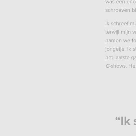
was een enor
schroeven bl
Ik schreef m
terwijl mijn 
namen we fot
jongetje. Ik
het laatste 
G
-shows. Het
“Ik