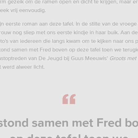
m gezeik om de ramen open en dicht te krijgen, maar er
eek vrij eenvoudig.
ijn eerste roman aan deze tafel. In de stilte van de vroeg
vrouw nog sliep met ons eerste kindje in haar buik. Aan de
o’s van iedereen die langs kwam om te kijken naar ons
 stond samen met Fred boven op deze tafel toen we teru
gastoptreden van De Jeugd bij Guus Meeuwis’
Groots met
 werd alweer licht.
 stond samen met Fred b