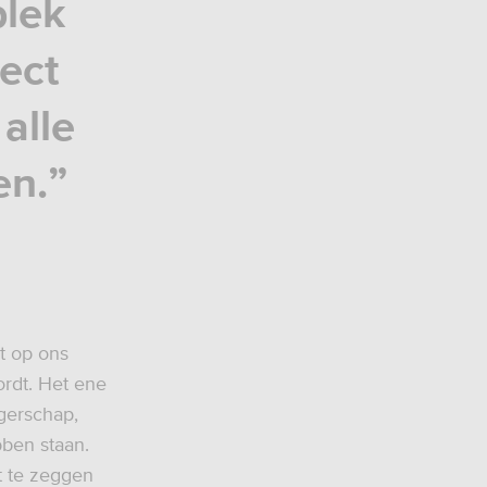
plek
rect
alle
en.”
t op ons
rdt. Het ene
ngerschap,
bben staan.
et te zeggen