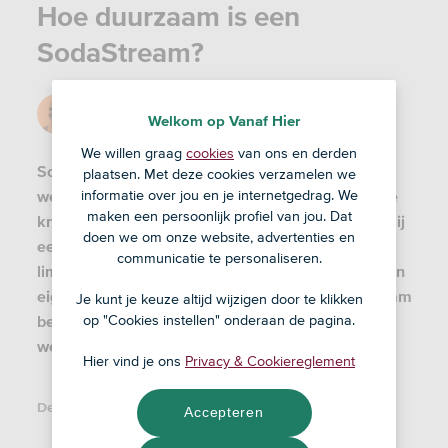
Hoe duurzaam is een
SodaStream?
Door
Birger
Welkom op Vanaf Hier
16 sep '20
We willen graag
cookies
van ons en derden
SodaStream wil verschil maken door geen plastic
plaatsen. Met deze cookies verzamelen we
wegwerpflessen te gebruiken. Met één druk op de
informatie over jou en je internetgedrag. We
maken een persoonlijk profiel van jou. Dat
knop tover je kraanwater om tot bruiswater dankzij
doen we om onze website, advertenties en
een koolzuurcilinder. De liefhebber kan een
communicatie te personaliseren.
limonadeachtig smaakje toevoegen en zo thuis zijn
eigen cola of ginger ale mixen. Eén fles SodaStream
Je kunt je keuze altijd wijzigen door te klikken
bespaart volgens het bedrijf duizenden plastic
op "Cookies instellen" onderaan de pagina.
wegwerpflessen. Goed voor het milieu dus.
Hier vind je ons
Privacy & Cookiereglement
Deel dit artikel:
Accepteren