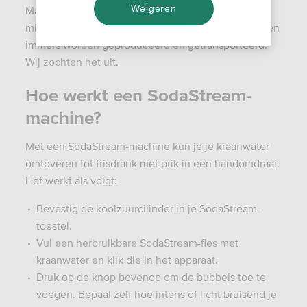
Weigeren
Maar is een frisdrankmaker écht wel beter voor het
milieu? De CO₂-patronen en frisdranksiropen moeten
immers worden geproduceerd en getransporteerd.
Wij zochten het uit.
Hoe werkt een SodaStream-
machine?
Met een SodaStream-machine kun je je kraanwater
omtoveren tot frisdrank met prik in een handomdraai.
Het werkt als volgt:
Bevestig de koolzuurcilinder in je SodaStream-
toestel.
Vul een herbruikbare SodaStream-fles met
kraanwater en klik die in het apparaat.
Druk op de knop bovenop om de bubbels toe te
voegen. Bepaal zelf hoe intens of licht bruisend je