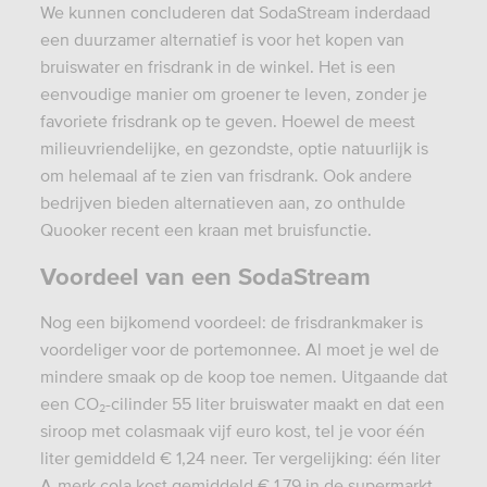
We kunnen concluderen dat SodaStream inderdaad
een duurzamer alternatief is voor het kopen van
bruiswater en frisdrank in de winkel. Het is een
eenvoudige manier om groener te leven, zonder je
favoriete frisdrank op te geven. Hoewel de meest
milieuvriendelijke, en gezondste, optie natuurlijk is
om helemaal af te zien van frisdrank. Ook andere
bedrijven bieden alternatieven aan, zo onthulde
Quooker recent een kraan met bruisfunctie.
Voordeel van een SodaStream
Nog een bijkomend voordeel: de frisdrankmaker is
voordeliger voor de portemonnee. Al moet je wel de
mindere smaak op de koop toe nemen. Uitgaande dat
een CO₂-cilinder 55 liter bruiswater maakt en dat een
siroop met colasmaak vijf euro kost, tel je voor één
liter gemiddeld € 1,24 neer. Ter vergelijking: één liter
A-merk cola kost gemiddeld € 1,79 in de supermarkt.