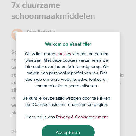
7x duurzame
schoonmaakmiddelen
Door
Redactie
13 mei '20
Welkom op Vanaf Hier
Schrobben, poetsen, boenen. Tijd voor de grote
We willen graag
cookies
van ons en derden
schoonmaak. Maar hoe doe je dat duurzaam?
plaatsen. Met deze cookies verzamelen we
informatie over jou en je internetgedrag. We
Gelukkig bestaan er heel wat duurzame
maken een persoonlijk profiel van jou. Dat
schoonmaakmiddelen. Deze maken net zo krachtig
doen we om onze website, advertenties en
schoon als de chemische producten die schadelijk
communicatie te personaliseren.
zijn voor het milieu, slecht zijn voor je gezondheid
en veel plastic afval opleveren. Lees snel verder
Je kunt je keuze altijd wijzigen door te klikken
op "Cookies instellen" onderaan de pagina.
welke schoonmaakmiddelen beter zijn voor de
planeet én voor jou.
Hier vind je ons
Privacy & Cookiereglement
Deel dit artikel:
Accepteren