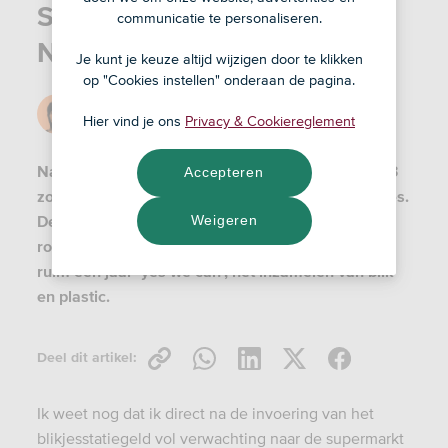
Statiegeld op blik: is
communicatie te personaliseren.
Nederland nu schoner?
Je kunt je keuze altijd wijzigen door te klikken
op "Cookies instellen" onderaan de pagina.
Door
Lior
Hier vind je ons
Privacy & Cookiereglement
17 jun '24
Na jaren gepraat en gelobby was het in april 2023
Accepteren
zo ver: statiegeld op blikjes en kleine plastic flesjes.
De maatregel moest een einde maken aan
Weigeren
rondslingerend afval. Lior maakt de balans op van
ruim een jaar ‘yes we can’, het inzamelen van blik
en plastic.
Deel dit artikel:
Ik weet nog dat ik direct na de invoering van het
blikjesstatiegeld vol verwachting naar de supermarkt