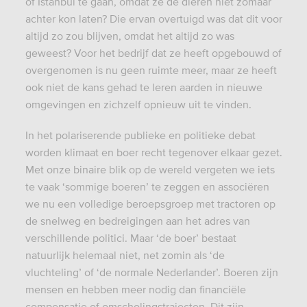
of Istanbul te gaan, omdat ze de dieren niet zomaar
achter kon laten? Die ervan overtuigd was dat dit voor
altijd zo zou blijven, omdat het altijd zo was
geweest? Voor het bedrijf dat ze heeft opgebouwd of
overgenomen is nu geen ruimte meer, maar ze heeft
ook niet de kans gehad te leren aarden in nieuwe
omgevingen en zichzelf opnieuw uit te vinden.
In het polariserende publieke en politieke debat
worden klimaat en boer recht tegenover elkaar gezet.
Met onze binaire blik op de wereld vergeten we iets
te vaak ‘sommige boeren’ te zeggen en associëren
we nu een volledige beroepsgroep met tractoren op
de snelweg en bedreigingen aan het adres van
verschillende politici. Maar ‘de boer’ bestaat
natuurlijk helemaal niet, net zomin als ‘de
vluchteling’ of ‘de normale Nederlander’. Boeren zijn
mensen en hebben meer nodig dan financiële
compensatie of omscholingstrajecten. Dit zijn