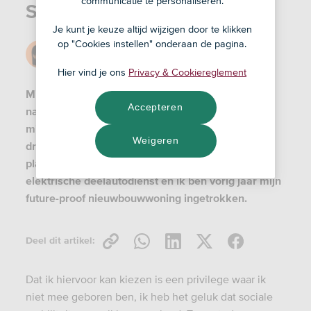
communicatie te personaliseren.
Solidair met klimaat én boer
Je kunt je keuze altijd wijzigen door te klikken
op "Cookies instellen" onderaan de pagina.
Door
Nadine
17 okt '22
Hier vind je ons
Privacy & Cookiereglement
Mijn morele overtuiging en levensstijl sluiten
Accepteren
naadloos aan bij de groene toekomst waar we in
mijn progressieve bubbel allemaal van dromen. Ik
Weigeren
draag voornamelijk duurzame kleding, eet vooral
plantaardig en biologisch, maak gebruik van een
elektrische deelautodienst en ik ben vorig jaar mijn
future-proof nieuwbouwwoning ingetrokken.
Deel dit artikel:
Dat ik hiervoor kan kiezen is een privilege waar ik
niet mee geboren ben, ik heb het geluk dat sociale