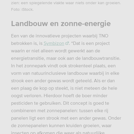
zien: een spiegelende vlakte waar niets onder kan groeien.
Foto: iStock.
Landbouw en zonne-energie
Een van de innovatieve projecten waarbij TNO
betrokken is, is
Symbizon
. “Dat is een project
waarin er niet alleen wordt gewerkt aan de
energietransitie, maar ook aan de landbouwtransitie.
In het zonnepark vindt ook strokenteel plaats, een
vorm van natuurinclusieve landbouw waarbij in elke
strook een ander gewas wordt geteeld. Als er dan
een plaag de kop op steekt, is niet meteen de hele
oogst verloren. Hierdoor hoeft de boer minder
pesticiden te gebruiken. Dit concept is goed te
combineren met zonnepanelen: tussen elke rij
panelen ligt een strook met een ander gewas. Onder
de zonnepanelen kunnen kruiden groeien, waar
insecten op afkomen die weer als natuurlijke