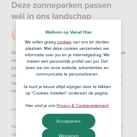
Deze zonneparken passen
wél in ons landschap
Welkom op Vanaf Hier
Door
Redactie
19 nov '21
We willen graag
cookies
van ons en derden
plaatsen. Met deze cookies verzamelen we
De term zonnepark roept bij veel mensen negatieve
informatie over jou en je internetgedrag. We
associaties op. Een vlakte vol met spiegelende
maken een persoonlijk profiel van jou. Dat
panelen waar niets onder groeit. Maar lokale
doen we om onze website, advertenties en
communicatie te personaliseren.
initiatieven en innovatieve projecten laten zien dat
het anders kan: mooie combinaties met landbouw,
Je kunt je keuze altijd wijzigen door te klikken
natuur en recreatie.
op "Cookies instellen" onderaan de pagina.
Hier vind je ons
Privacy & Cookiereglement
Deel dit artikel:
Accepteren
Net als de bouw van windmolens kan ook de aanleg
van zonneweides op flink wat weerstand rekenen.
Weigeren