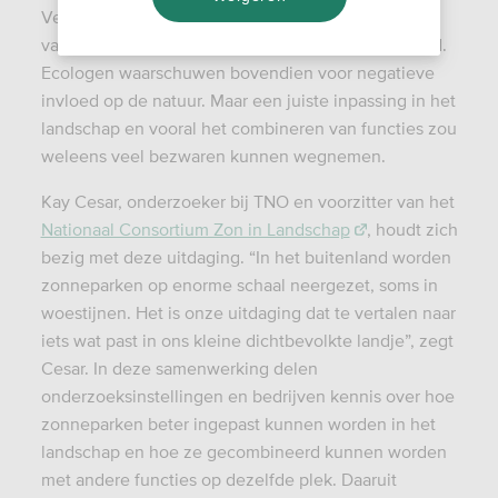
Veel mensen vinden ze lelijk of vinden het zonde
van de landbouwgrond die ervoor wordt opgeofferd.
Ecologen waarschuwen bovendien voor negatieve
invloed op de natuur. Maar een juiste inpassing in het
landschap en vooral het combineren van functies zou
weleens veel bezwaren kunnen wegnemen.
Kay Cesar, onderzoeker bij TNO en voorzitter van het
Nationaal Consortium Zon in Landschap
, houdt zich
bezig met deze uitdaging. “In het buitenland worden
zonneparken op enorme schaal neergezet, soms in
woestijnen. Het is onze uitdaging dat te vertalen naar
iets wat past in ons kleine dichtbevolkte landje”, zegt
Cesar. In deze samenwerking delen
onderzoeksinstellingen en bedrijven kennis over hoe
zonneparken beter ingepast kunnen worden in het
landschap en hoe ze gecombineerd kunnen worden
met andere functies op dezelfde plek. Daaruit