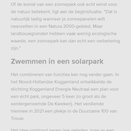
Of de komst van een zonnepark ook echt winst voor
de natuur betekent, ligt aan de beginsituatie. “Dat is
natuurlijk lastig wanneer je zonnepanelen wilt
neerzetten in een Natura 2000-gebied. Maar
landbouwgronden hebben vaak weinig ecologische
waarde, een zonnepark kan dan echt een verbetering
zijn.”
Zwemmen in een solarpark
Het combineren van functies kan nog verder gaan. In
het Noord-Hollandse Koggenland ontwikkelde de
stichting Koggenland Energie Neutraal een plan voor
een écht park, ongeveer 5 keer zo groot als de
eerdergenoemde De Kwekerij. Het verdiende
hiermee in 2021 een plekje in de Duurzame 100 van
Trouw.
Het idee ontstond zeven jaar geleden, toen er een