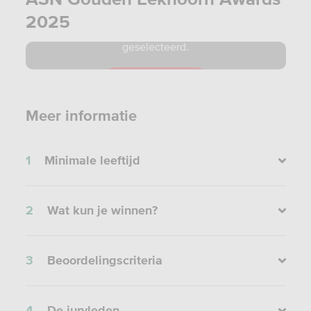
2025
De video is niet beschikbaar omdat je niet
de juiste cookies daarvoor hebt
geselecteerd.
Zo ontvingen de winnaars in 2025 hun award.
Reset cookies
Meer informatie
1
Minimale leeftijd
2
Wat kun je winnen?
3
Beoordelingscriteria
4
De juryleden