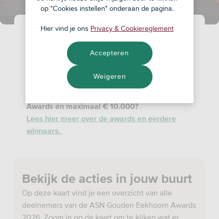
op "Cookies instellen" onderaan de pagina.
Hier vind je ons
Privacy & Cookiereglement
De aanmeldperiode is gesloten. Binnenkort
kun je stemmen op de finalisten. Onze jury
Accepteren
buigt zich nu over alle duurzame doeners en
sociale helden die zich hebben ingeschreven.
Weigeren
Je ziet ze hieronder op de kaart. Wie maakt er
straks kans op een ASN Gouden Eekhoorn
Awards én maximaal € 10.000?
Lees hier meer over de awards en eerdere
winnaars.
Bekijk de acties in jouw buurt
Op deze kaart vind je een overzicht van alle
deelnemers van de ASN Gouden Eekhoorn Awards
2026. Zoom in op de kaart om te kijken wat er