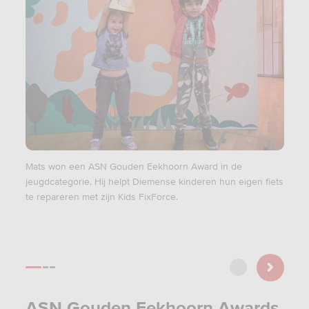
Mats won een ASN Gouden Eekhoorn Award in de
Apoth
jeugdcategorie. Hij helpt Diemense kinderen hun eigen fiets
Toeko
te repareren met zijn Kids FixForce.
medis
beloo
Award
ASN Gouden Eekhoorn Awards